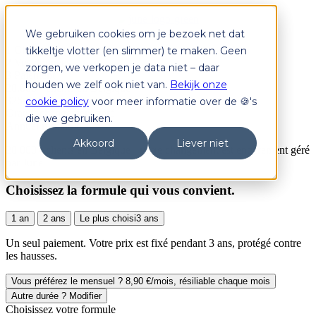
We gebruiken cookies om je bezoek net dat
1
Choisir un plan
tikkeltje vlotter (en slimmer) te maken. Geen
2
Vos données
zorgen, we verkopen je data niet – daar
3
Paiement
houden we zelf ook niet van.
Bekijk onze
20.000+
clients en Belgique
326 €+
économie moy./an
cookie policy
voor meer informatie over de 🍪's
Gratuit
changement géré
die we gebruiken.
Annuel
résiliable
Akkoord
Liever niet
20 000+ clients en Belgique · votre changement est entièrement géré
par June
Choisissez la formule qui vous convient.
1 an
2 ans
Le plus choisi
3 ans
Un seul paiement. Votre prix est fixé pendant 3 ans, protégé contre
les hausses.
Vous préférez le mensuel ? 8,90 €/mois, résiliable chaque mois
Autre durée ? Modifier
Choisissez votre formule