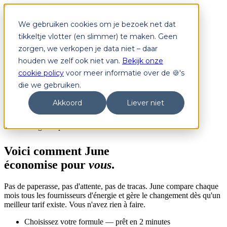
We gebruiken cookies om je bezoek net dat
Abonnements
June Switch
tikkeltje vlotter (en slimmer) te maken. Geen
June Switch Plus
zorgen, we verkopen je data niet – daar
June Premium
houden we zelf ook niet van.
Bekijk onze
June Dongle
Comment ça marche ?
cookie policy
voor meer informatie over de 🍪's
Tarifs
die we gebruiken.
Login
Akkoord
Liever niet
NL
|
FR
Démarrez
⚡ 100% digital · prêt en 2 minutes
Voici comment June
économise pour
vous
.
Pas de paperasse, pas d'attente, pas de tracas. June compare chaque
mois tous les fournisseurs d'énergie et gère le changement dès qu'un
meilleur tarif existe. Vous n'avez rien à faire.
Choisissez votre formule — prêt en 2 minutes