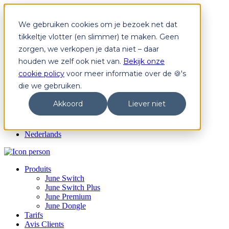
We gebruiken cookies om je bezoek net dat
Produits
June Switch
tikkeltje vlotter (en slimmer) te maken. Geen
June Switch Plus
zorgen, we verkopen je data niet – daar
June Premium
houden we zelf ook niet van.
Bekijk onze
June Dongle
Tarifs
cookie policy
voor meer informatie over de 🍪's
Avis Clients
die we gebruiken.
Login
Akkoord
Liever niet
Devenir June
FR
Nederlands
Produits
June Switch
June Switch Plus
June Premium
June Dongle
Tarifs
Avis Clients