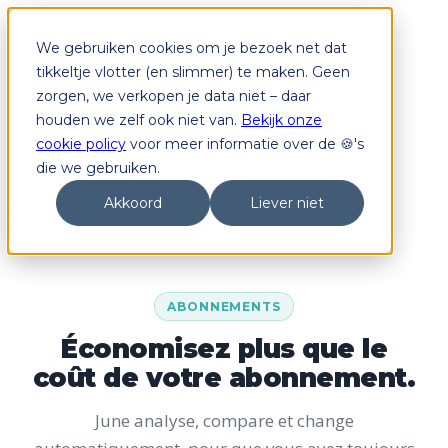
We gebruiken cookies om je bezoek net dat
Abonnements
June Switch
tikkeltje vlotter (en slimmer) te maken. Geen
June Switch Plus
zorgen, we verkopen je data niet – daar
June Premium
houden we zelf ook niet van.
Bekijk onze
June Dongle
Comment ça marche ?
cookie policy
voor meer informatie over de 🍪's
Tarifs
die we gebruiken.
Login
Akkoord
Liever niet
NL
|
FR
Démarrez
ABONNEMENTS
Économisez plus que le
coût de votre abonnement.
June analyse, compare et change