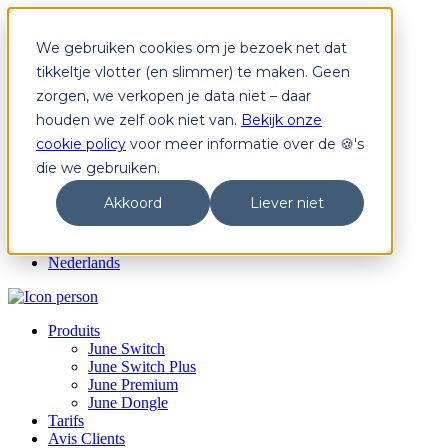
We gebruiken cookies om je bezoek net dat
Produits
June Switch
tikkeltje vlotter (en slimmer) te maken. Geen
June Switch Plus
zorgen, we verkopen je data niet – daar
June Premium
houden we zelf ook niet van.
Bekijk onze
June Dongle
Tarifs
cookie policy
voor meer informatie over de 🍪's
Avis Clients
die we gebruiken.
Login
Akkoord
Liever niet
Devenir June
FR
Nederlands
Produits
June Switch
June Switch Plus
June Premium
June Dongle
Tarifs
Avis Clients