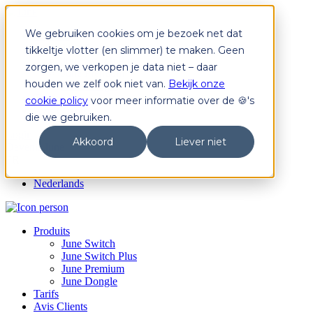
We gebruiken cookies om je bezoek net dat
Produits
June Switch
tikkeltje vlotter (en slimmer) te maken. Geen
June Switch Plus
zorgen, we verkopen je data niet – daar
June Premium
houden we zelf ook niet van.
Bekijk onze
June Dongle
Tarifs
cookie policy
voor meer informatie over de 🍪's
Avis Clients
die we gebruiken.
Login
Akkoord
Liever niet
Devenir June
FR
Nederlands
Produits
June Switch
June Switch Plus
June Premium
June Dongle
Tarifs
Avis Clients