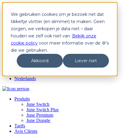
We gebruiken cookies om je bezoek net dat
Produits
June Switch
tikkeltje vlotter (en slimmer) te maken. Geen
June Switch Plus
zorgen, we verkopen je data niet – daar
June Premium
houden we zelf ook niet van.
Bekijk onze
June Dongle
Tarifs
cookie policy
voor meer informatie over de 🍪's
Avis Clients
die we gebruiken.
Login
Akkoord
Liever niet
Devenir June
FR
Nederlands
Produits
June Switch
June Switch Plus
June Premium
June Dongle
Tarifs
Avis Clients