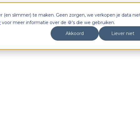
er (en slimmer) te maken. Geen zorgen, we verkopen je data niet
y
voor meer informatie over de 🍪's die we gebruiken.
Akkoord
Liever niet