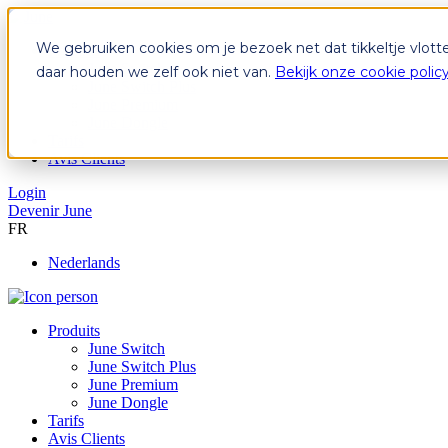
We gebruiken cookies om je bezoek net dat tikkeltje vlott
Produits
June Switch
daar houden we zelf ook niet van.
Bekijk onze cookie polic
June Switch Plus
June Premium
June Dongle
Tarifs
Avis Clients
Login
Devenir June
FR
Nederlands
Produits
June Switch
June Switch Plus
June Premium
June Dongle
Tarifs
Avis Clients