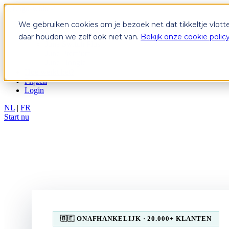
We gebruiken cookies om je bezoek net dat tikkeltje vlott
Abonnementen
June Switch
daar houden we zelf ook niet van.
Bekijk onze cookie polic
June Switch Plus
June Premium
June Dongle
Hoe werkt het?
Prijzen
Login
NL
|
FR
Start nu
🇧🇪 ONAFHANKELIJK · 20.000+ KLANTEN