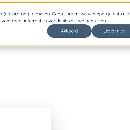
er (en slimmer) te maken. Geen zorgen, we verkopen je data niet
y
voor meer informatie over de 🍪's die we gebruiken.
Akkoord
Liever niet