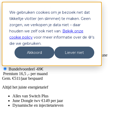
We gebruiken cookies om je bezoek net dat
1
Kies je plan
tikkeltje vlotter (en slimmer) te maken. Geen
2
Jouw gegevens
zorgen, we verkopen je data niet – daar
3
Betaling
houden we zelf ook niet van.
Bekijk onze
20.000+
klanten in België
€326+
gem. besparing/jaar
cookie policy
voor meer informatie over de 🍪's
Gratis
overstap geregeld
die we gebruiken.
Jaarlijks
opzegbaar
Akkoord
Liever niet
20.000+ klanten in België · je overstap wordt volledig door June
geregeld
Bundelvoordeel -69€
Premium
16,5 ,- per maand
Gem. €511/jaar bespaard
Altijd het juiste energietarief
Alles van Switch Plus
June Dongle twv €149 per jaar
Dynamische en injectietarieven