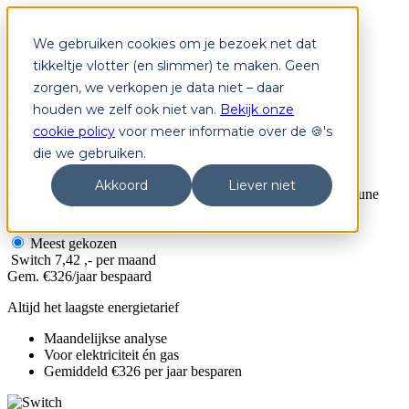
We gebruiken cookies om je bezoek net dat
1
Kies je plan
tikkeltje vlotter (en slimmer) te maken. Geen
2
Jouw gegevens
zorgen, we verkopen je data niet – daar
3
Betaling
houden we zelf ook niet van.
Bekijk onze
20.000+
klanten in België
€326+
gem. besparing/jaar
cookie policy
voor meer informatie over de 🍪's
Gratis
overstap geregeld
die we gebruiken.
Jaarlijks
opzegbaar
Akkoord
Liever niet
20.000+ klanten in België · je overstap wordt volledig door June
geregeld
Meest gekozen
Switch
7,42 ,- per maand
Gem. €326/jaar bespaard
Altijd het laagste energietarief
Maandelijkse analyse
Voor elektriciteit én gas
Gemiddeld €326 per jaar besparen