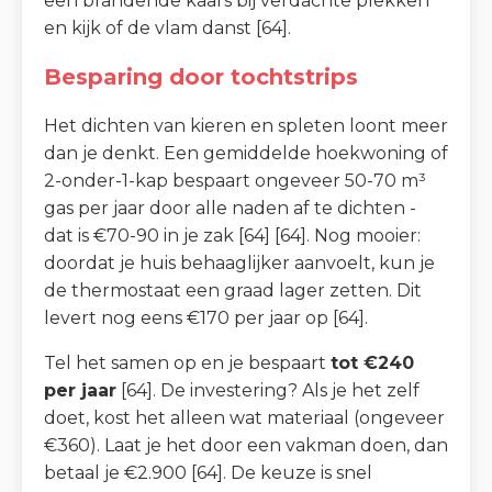
een brandende kaars bij verdachte plekken
en kijk of de vlam danst [64].
Besparing door tochtstrips
Het dichten van kieren en spleten loont meer
dan je denkt. Een gemiddelde hoekwoning of
2-onder-1-kap bespaart ongeveer 50-70 m³
gas per jaar door alle naden af te dichten -
dat is €70-90 in je zak [64] [64]. Nog mooier:
doordat je huis behaaglijker aanvoelt, kun je
de thermostaat een graad lager zetten. Dit
levert nog eens €170 per jaar op [64].
Tel het samen op en je bespaart
tot €240
per jaar
[64]. De investering? Als je het zelf
doet, kost het alleen wat materiaal (ongeveer
€360). Laat je het door een vakman doen, dan
betaal je €2.900 [64]. De keuze is snel