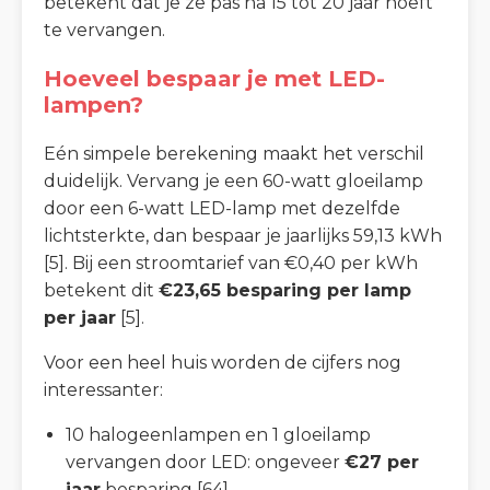
betekent dat je ze pas na 15 tot 20 jaar hoeft
te vervangen.
Hoeveel bespaar je met LED-
lampen?
Eén simpele berekening maakt het verschil
duidelijk. Vervang je een 60-watt gloeilamp
door een 6-watt LED-lamp met dezelfde
lichtsterkte, dan bespaar je jaarlijks 59,13 kWh
[5]. Bij een stroomtarief van €0,40 per kWh
betekent dit
€23,65 besparing per lamp
per jaar
[5].
Voor een heel huis worden de cijfers nog
interessanter:
10 halogeenlampen en 1 gloeilamp
vervangen door LED: ongeveer
€27 per
jaar
besparing [64]