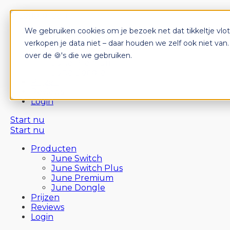
We gebruiken cookies om je bezoek net dat tikkeltje vlo
Producten
June Switch
verkopen je data niet – daar houden we zelf ook niet van
June Switch Plus
over de 🍪's die we gebruiken.
June Premium
June Dongle
Prijzen
Reviews
Login
Start nu
Start nu
Producten
June Switch
June Switch Plus
June Premium
June Dongle
Prijzen
Reviews
Login