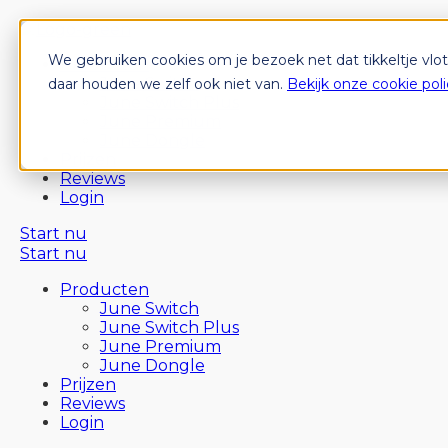
We gebruiken cookies om je bezoek net dat tikkeltje vlo
Producten
June Switch
daar houden we zelf ook niet van.
Bekijk onze cookie poli
June Switch Plus
June Premium
June Dongle
Prijzen
Reviews
Login
Start nu
Start nu
Producten
June Switch
June Switch Plus
June Premium
June Dongle
Prijzen
Reviews
Login