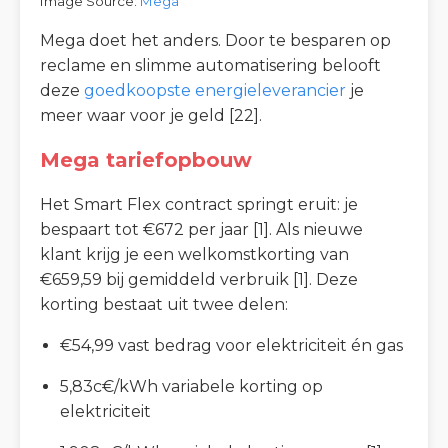
Image Source:
Mega
Mega doet het anders. Door te besparen op
reclame en slimme automatisering belooft
deze
goedkoopste energieleverancier
je
meer waar voor je geld [22].
Mega tariefopbouw
Het Smart Flex contract springt eruit: je
bespaart tot €672 per jaar [1]. Als nieuwe
klant krijg je een welkomstkorting van
€659,59 bij gemiddeld verbruik [1]. Deze
korting bestaat uit twee delen:
€54,99 vast bedrag voor elektriciteit én gas
5,83c€/kWh variabele korting op
elektriciteit