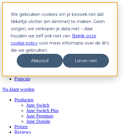
We gebruiken cookies om je bezoek net dat
Producten
June Switch
tikkeltje vlotter (en slimmer) te maken. Geen
June Switch Plus
zorgen, we verkopen je data niet – daar
June Premium
houden we zelf ook niet van.
Bekijk onze
June Dongle
Prijzen
cookie policy
voor meer informatie over de 🍪's
Reviews
die we gebruiken.
Login
Akkoord
Liever niet
Nu klant worden
NL
Français
Nu klant worden
Producten
June Switch
June Switch Plus
June Premium
June Dongle
Prijzen
Reviews