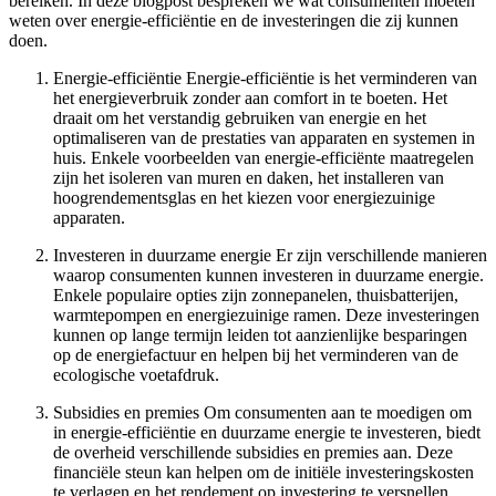
bereiken. In deze blogpost bespreken we wat consumenten moeten
weten over energie-efficiëntie en de investeringen die zij kunnen
doen.
Energie-efficiëntie Energie-efficiëntie is het verminderen van
het energieverbruik zonder aan comfort in te boeten. Het
draait om het verstandig gebruiken van energie en het
optimaliseren van de prestaties van apparaten en systemen in
huis. Enkele voorbeelden van energie-efficiënte maatregelen
zijn het isoleren van muren en daken, het installeren van
hoogrendementsglas en het kiezen voor energiezuinige
apparaten.
Investeren in duurzame energie Er zijn verschillende manieren
waarop consumenten kunnen investeren in duurzame energie.
Enkele populaire opties zijn zonnepanelen, thuisbatterijen,
warmtepompen en energiezuinige ramen. Deze investeringen
kunnen op lange termijn leiden tot aanzienlijke besparingen
op de energiefactuur en helpen bij het verminderen van de
ecologische voetafdruk.
Subsidies en premies Om consumenten aan te moedigen om
in energie-efficiëntie en duurzame energie te investeren, biedt
de overheid verschillende subsidies en premies aan. Deze
financiële steun kan helpen om de initiële investeringskosten
te verlagen en het rendement op investering te versnellen.