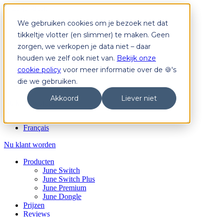
We gebruiken cookies om je bezoek net dat
Producten
June Switch
tikkeltje vlotter (en slimmer) te maken. Geen
June Switch Plus
zorgen, we verkopen je data niet – daar
June Premium
houden we zelf ook niet van.
Bekijk onze
June Dongle
Prijzen
cookie policy
voor meer informatie over de 🍪's
Reviews
die we gebruiken.
Login
Akkoord
Liever niet
Nu klant worden
NL
Français
Nu klant worden
Producten
June Switch
June Switch Plus
June Premium
June Dongle
Prijzen
Reviews