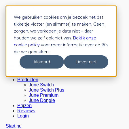
We gebruiken cookies om je bezoek net dat
Producten
June Switch
tikkeltje vlotter (en slimmer) te maken. Geen
June Switch Plus
zorgen, we verkopen je data niet – daar
June Premium
houden we zelf ook niet van.
Bekijk onze
June Dongle
Prijzen
cookie policy
voor meer informatie over de 🍪's
Reviews
die we gebruiken.
Login
Akkoord
Liever niet
Start nu
Start nu
Producten
June Switch
June Switch Plus
June Premium
June Dongle
Prijzen
Reviews
Login
Start nu