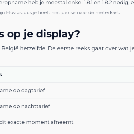
opname heb je meestal enkel 1.8.1 en 1.8.2 nodig, en
n Fluvius, dus je hoeft niet per se naar de meterkast.
 op je display?
 België hetzelfde. De eerste reeks gaat over wat j
s
name op dagtarief
name op nachttarief
 dit exacte moment afneemt