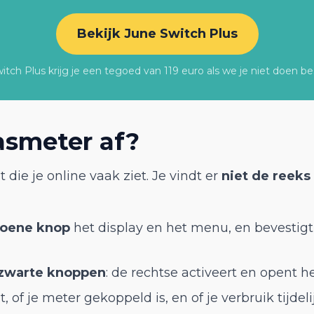
Bekijk June Switch Plus
tch Plus krijg je een tegoed van 119 euro als we je niet doen be
gasmeter af?
 die je online vaak ziet. Je vindt er
niet de reeks 
roene knop
het display en het menu, en bevestig
zwarte knoppen
: de rechtse activeert en opent h
 of je meter gekoppeld is, en of je verbruik tijdelij