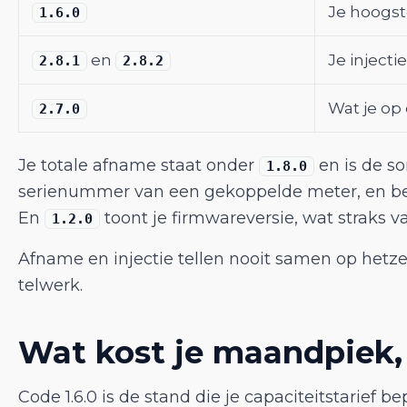
Je hoogs
1.6.0
en
Je injecti
2.8.1
2.8.2
Wat je op
2.7.0
Je totale afname staat onder
en is de so
1.8.0
serienummer van een gekoppelde meter, en begi
En
toont je firmwareversie, wat straks v
1.2.0
Afname en injectie tellen nooit samen op hetzel
telwerk.
Wat kost je maandpiek, 
Code 1.6.0 is de stand die je capaciteitstarief bep