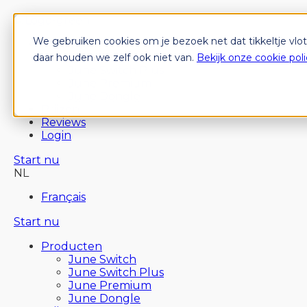
We gebruiken cookies om je bezoek net dat tikkeltje vlo
Producten
June Switch
daar houden we zelf ook niet van.
Bekijk onze cookie poli
June Switch Plus
June Premium
June Dongle
Prijzen
Reviews
Login
Start nu
NL
Français
Start nu
Producten
June Switch
June Switch Plus
June Premium
June Dongle