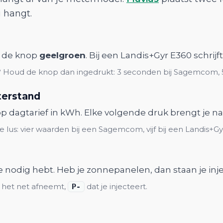
u hangt.
s de knop
geelgroen
. Bij een Landis+Gyr E360 schrijf
oten? Houd de knop dan ingedrukt: 3 seconden bij Sagemcom, 
terstand
 op dagtarief in kWh. Elke volgende druk brengt je 
lus: vier waarden bij een Sagemcom, vijf bij een Landis+Gy
 je nodig hebt. Heb je zonnepanelen, dan staan je in
 het net afneemt,
dat je injecteert.
P-