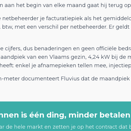
 aan het begin van elke maand gaat hij terug op 
 netbeheerder je facturatiepiek als het gemiddel
. btw, met een verschil per netbeheerder. Er ge
cijfers, dus benaderingen en geen officiële be
e maandpiek van een Vlaams gezin, 4,24 kW bij d
eft: enkel je afnamepieken tellen mee, injectiep
com-meter documenteert Fluvius dat de maandpiek b
nnen is één ding, minder betale
aar de hele markt en zetten je op het contract dat b