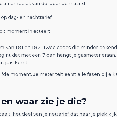
te afnamepiek van de lopende maand
e op dag- en nachttarief
 dit moment injecteert
m van 1.8.1 en 1.8.2. Twee codes die minder beken
nt dat met een 7 dan hangt je gasmeter eraan, b
an pas komt.
fde moment. Je meter telt eerst alle fasen bij el
en waar zie je die?
aalt, het deel van je nettarief dat naar je piek kijk