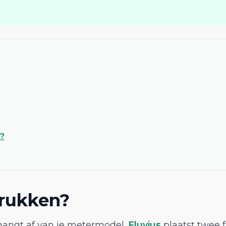
?
drukken?
hangt af van je metermodel.
Fluvius
plaatst twee f