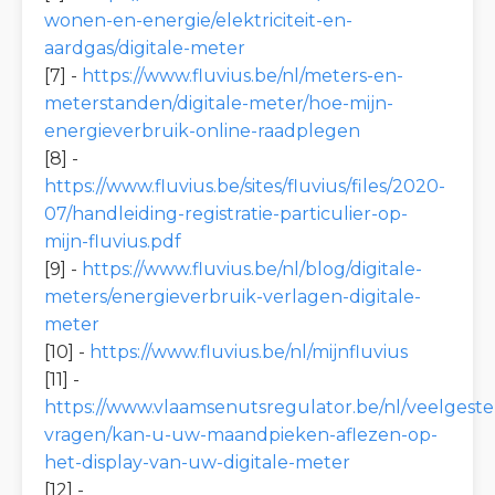
wonen-en-energie/elektriciteit-en-
aardgas/digitale-meter
[7] -
https://www.fluvius.be/nl/meters-en-
meterstanden/digitale-meter/hoe-mijn-
energieverbruik-online-raadplegen
[8] -
https://www.fluvius.be/sites/fluvius/files/2020-
07/handleiding-registratie-particulier-op-
mijn-fluvius.pdf
[9] -
https://www.fluvius.be/nl/blog/digitale-
meters/energieverbruik-verlagen-digitale-
meter
[10] -
https://www.fluvius.be/nl/mijnfluvius
[11] -
https://www.vlaamsenutsregulator.be/nl/veelgeste
vragen/kan-u-uw-maandpieken-aflezen-op-
het-display-van-uw-digitale-meter
[12] -