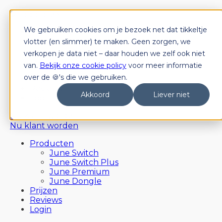
We gebruiken cookies om je bezoek net dat tikkeltje
Producten
June Switch
vlotter (en slimmer) te maken. Geen zorgen, we
June Switch Plus
verkopen je data niet – daar houden we zelf ook niet
June Premium
van.
Bekijk onze cookie policy
voor meer informatie
June Dongle
over de 🍪's die we gebruiken.
Prijzen
Reviews
Akkoord
Liever niet
Login
Nu klant worden
Nu klant worden
Producten
June Switch
June Switch Plus
June Premium
June Dongle
Prijzen
Reviews
Login