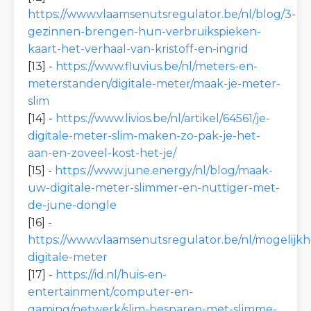
https://www.vlaamsenutsregulator.be/nl/blog/3-
gezinnen-brengen-hun-verbruikspieken-
kaart-het-verhaal-van-kristoff-en-ingrid
[13] -
https://www.fluvius.be/nl/meters-en-
meterstanden/digitale-meter/maak-je-meter-
slim
[14] -
https://www.livios.be/nl/artikel/64561/je-
digitale-meter-slim-maken-zo-pak-je-het-
aan-en-zoveel-kost-het-je/
[15] -
https://www.june.energy/nl/blog/maak-
uw-digitale-meter-slimmer-en-nuttiger-met-
de-june-dongle
[16] -
https://www.vlaamsenutsregulator.be/nl/mogelijk
digitale-meter
[17] -
https://id.nl/huis-en-
entertainment/computer-en-
gaming/netwerk/slim-besparen-met-slimme-