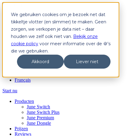
We gebruiken cookies om je bezoek net dat
Producten
June Switch
tikkeltje vlotter (en slimmer) te maken. Geen
June Switch Plus
zorgen, we verkopen je data niet – daar
June Premium
houden we zelf ook niet van.
Bekijk onze
June Dongle
Prijzen
cookie policy
voor meer informatie over de 🍪's
Reviews
die we gebruiken.
Login
Akkoord
Liever niet
Start nu
NL
Français
Start nu
Producten
June Switch
June Switch Plus
June Premium
June Dongle
Prijzen
Reviews