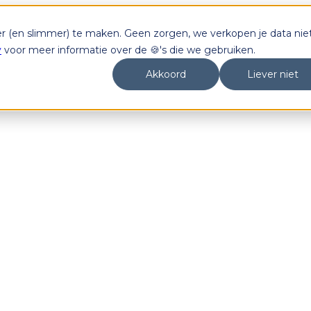
er (en slimmer) te maken. Geen zorgen, we verkopen je data niet
y
voor meer informatie over de 🍪's die we gebruiken.
Akkoord
Liever niet