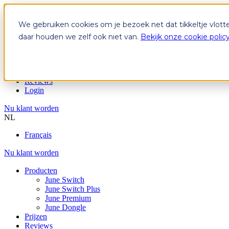
We gebruiken cookies om je bezoek net dat tikkeltje vlott
Producten
June Switch
daar houden we zelf ook niet van.
Bekijk onze cookie polic
June Switch Plus
June Premium
June Dongle
Prijzen
Reviews
Login
Nu klant worden
NL
Français
Nu klant worden
Producten
June Switch
June Switch Plus
June Premium
June Dongle
Prijzen
Reviews