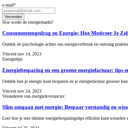
e-mail
*
Hoe werkt de energiemarkt?
Consumentengedrag en Energie: Hoe Motiveer Je Zel
Ontdek de psychologie achter ons energieverbruik en ontvang prakti
Vincent
nov 14, 2023
Energietips
Energiebesparing en een groene energiefactuur: tips e
Ontdek hoe je energie kunt besparen en je energiefactuur groener kun
Vincent
nov 24, 2023
Veranderen van energieleverancier
Slim omgaan met energie: Bespaar verstandig en wisse
Leer hoe je met slimme energiebesparingstips efficiënt kunt wisselen 
Vincent
jul 25, 2024