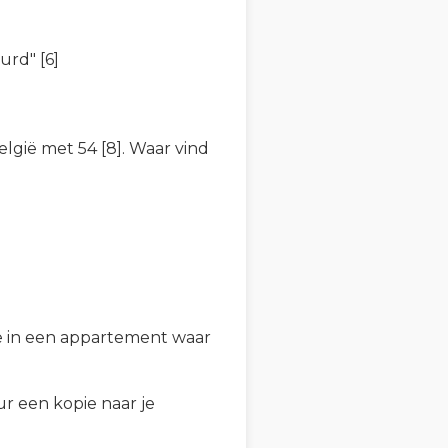
rd" [6]
elgië met 54 [8]. Waar vind
e in een appartement waar
r een kopie naar je