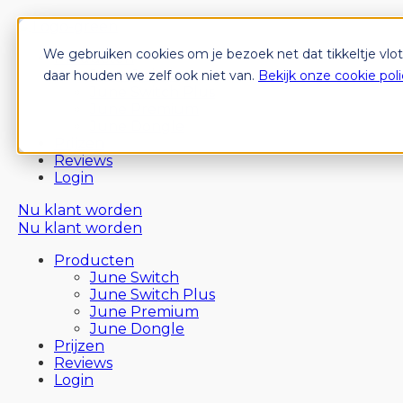
We gebruiken cookies om je bezoek net dat tikkeltje vlo
Producten
June Switch
daar houden we zelf ook niet van.
Bekijk onze cookie poli
June Switch Plus
June Premium
June Dongle
Prijzen
Reviews
Login
Nu klant worden
Nu klant worden
Producten
June Switch
June Switch Plus
June Premium
June Dongle
Prijzen
Reviews
Login