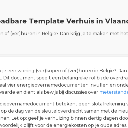
adbare Template Verhuis in Vlaan
en of (ver)huren in België? Dan krijg je te maken met
a je een woning (ver)kopen of (ver)huren in België? Dan 
it document speelt een belangrijke rol bij de overdra
totaal vier energieovernamedocumenten invullen en on
aarde en dient als bewijs bij discussies over
meterstand
gieovernamedocument betekent geen slotafrekening va
om op de dag van de sleuteloverdracht samen met de n
nen. Let op: geef je verhuizing binnen dertig dagen door
oordelijk blijft voor de energiekosten op je oude adres.