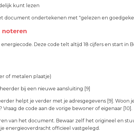
idelijk kunt lezen
 het document ondertekenen met "gelezen en goedgekeu
 noteren
nergiecode. Deze code telt altijd 18 cijfers en start in B
er of metalen plaatje)
eheerder bij een nieuwe aansluiting [9]
rder helpt je verder met je adresgegevens [9]. Woon j
t? Vraag de code aan de vorige bewoner of eigenaar [10].
en van het document. Bewaar zelf het origineel en stuu
s je energieoverdracht officieel vastgelegd.