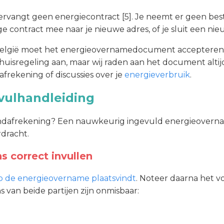
ervangt geen energiecontract [5]. Je neemt er geen bes
ige contract mee naar je nieuwe adres, of je sluit een nieu
 België moet het energieovernamedocument accepteren 
uisregeling aan, maar wij raden aan het document altijd 
afrekening of discussies over je
energieverbruik
.
nvulhandleiding
indafrekening? Een nauwkeurig ingevuld energieovern
dracht.
s correct invullen
 de energieovername plaatsvindt
. Noteer daarna het v
van beide partijen zijn onmisbaar: