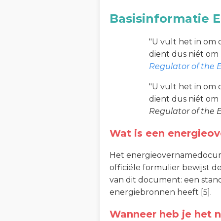
Basisinformatie
"U vult het in om 
dient dus niét om
Regulator of the 
"U vult het in om 
dient dus niét om
Regulator of the 
Wat is een energie
Het energieovernamedocument
officiële formulier bewijst 
van dit document: een stan
energiebronnen heeft [5].
Wanneer heb je het 