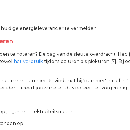
 huidige energieleverancier te vermelden.
eren
en te noteren? De dag van de sleuteloverdracht. Heb
 zowel
het verbruik
tijdens daluren als piekuren [7]. Bij
 het meternummer. Je vindt het bij 'nummer', 'nr' of 'nº
mmer identificeert jouw meter, dus noteer het zorgvuldig.
je gas- en elektriciteitsmeter
standen op