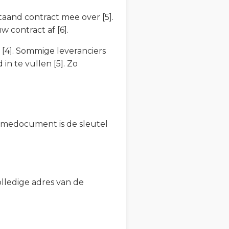
taand contract mee over [5].
w contract af [6].
[4]. Sommige leveranciers
in te vullen [5]. Zo
amedocument is de sleutel
olledige adres van de