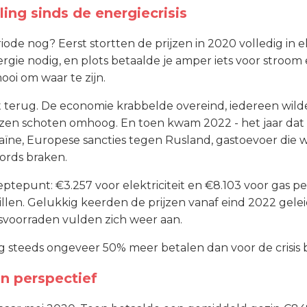
ing sinds de energiecrisis
eriode nog? Eerst stortten de prijzen in 2020 volledig in 
rgie nodig, en plots betaalde je amper iets voor stroom e
ooi om waar te zijn.
it terug. De economie krabbelde overeind, iedereen wild
jzen schoten omhoog. En toen kwam 2022 - het jaar dat w
aïne, Europese sancties tegen Rusland, gastoevoer die w
cords braken.
tepunt: €3.257 voor elektriciteit en €8.103 voor gas per
llen. Gelukkig keerden de prijzen vanaf eind 2022 geleid
asvoorraden vulden zich weer aan.
g steeds ongeveer 50% meer betalen dan voor de crisis 
in perspectief