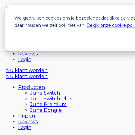
We gebruiken cookies om je bezoek net dat tikkeltje vlo
Producten
June Switch
daar houden we zelf ook niet van.
Bekijk onze cookie poli
June Switch Plus
June Premium
June Dongle
Prijzen
Reviews
Login
Nu klant worden
Nu klant worden
Producten
June Switch
June Switch Plus
June Premium
June Dongle
Prijzen
Reviews
Login