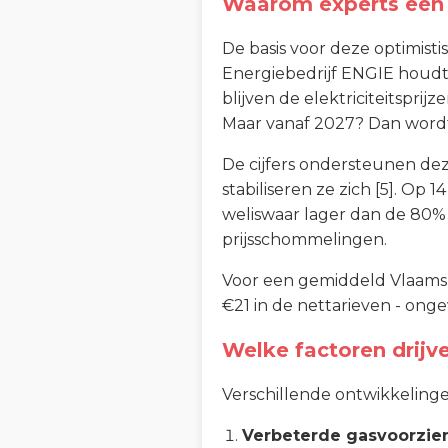
Waarom experts een 
De basis voor deze optimisti
Energiebedrijf ENGIE houdt v
blijven de elektriciteitsprij
Maar vanaf 2027? Dan wordt 
De cijfers ondersteunen deze
stabiliseren ze zich [5]. Op
weliswaar lager dan de 80% 
prijsschommelingen.
Voor een gemiddeld Vlaams 
€21 in de nettarieven - onge
Welke factoren drijve
Verschillende ontwikkelinge
Verbeterde gasvoorzie