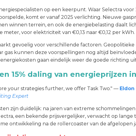
nergiespecialisten op een keerpunt. Waar Selectra voor
 voorspelde, komt er vanaf 2025 verlichting. Nieuwe gasp
 winnen terrein, en ook de energiebelasting daalt licht
 meter, voor elektriciteit van €0,13 naar €0,12 per kWh.
markt gevoelig voor verschillende factoren. Geopolitiek
ar gas kunnen deze voorspellingen nog altijd beïnvloe
je energiekosten gaan eindelijk weer de goede richting uit
en 15% daling van energieprijzen i
re your strategies further, we offer Task Two." —
Eldon 
ting Expert
sten zijn duidelijk: na jaren van extreme schommelingen
ctra, een bekende prijsvergelijker, verwacht op lange t
me ontwikkeling na de rollercoaster van de afgelopen j