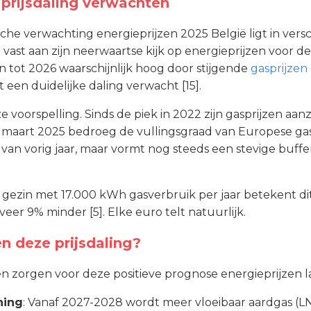
prijsdaling verwachten
sche verwachting energieprijzen 2025 België ligt in vers
ast aan zijn neerwaartse kijk op energieprijzen voor de 
zen tot 2026 waarschijnlijk hoog door stijgende
gasprijzen
een duidelijke daling verwacht [15].
 voorspelling. Sinds de piek in 2022 zijn gasprijzen aanz
 14 maart 2025 bedroeg de vullingsgraad van Europese gas
van vorig jaar, maar vormt nog steeds een stevige buffe
gezin met 17.000 kWh gasverbruik per jaar betekent di
veer 9% minder [5]. Elke euro telt natuurlijk.
n deze prijsdaling?
n zorgen voor deze positieve prognose energieprijzen l
ning
: Vanaf 2027-2028 wordt meer vloeibaar aardgas (L