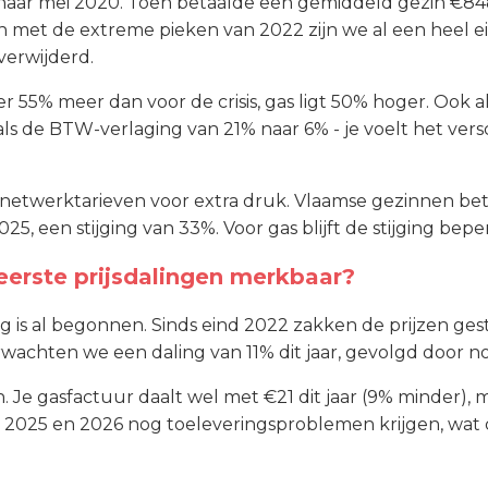
naar mei 2020. Toen betaalde een gemiddeld gezin €848 
en met de extreme pieken van 2022 zijn we al een heel e
 verwijderd.
er 55% meer dan voor de crisis, gas ligt 50% hoger. Ook a
de BTW-verlaging van 21% naar 6% - je voelt het verschi
 netwerktarieven voor extra druk. Vlaamse gezinnen be
025, een stijging van 33%. Voor gas blijft de stijging bepe
erste prijsdalingen merkbaar?
 is al begonnen. Sinds eind 2022 zakken de prijzen gest
verwachten we een daling van 11% dit jaar, gevolgd door n
. Je gasfactuur daalt wel met €21 dit jaar (9% minder),
n 2025 en 2026 nog toeleveringsproblemen krijgen, wat d