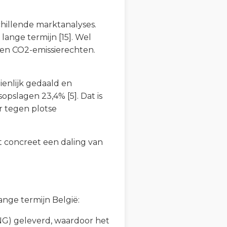
chillende marktanalyses.
lange termijn [15]. Wel
en CO2-emissierechten.
ienlijk gedaald en
opslagen 23,4% [5]. Dat is
r tegen plotse
t concreet een daling van
ange termijn België:
NG) geleverd, waardoor het