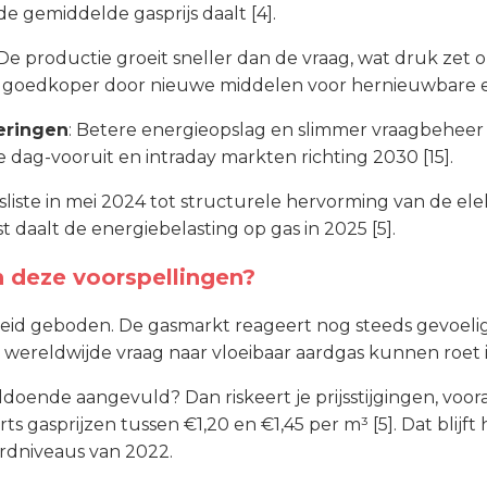
 gemiddelde gasprijs daalt [4].
 De productie groeit sneller dan de vraag, wat druk zet op
t goedkoper door nieuwe middelen voor hernieuwbare e
eringen
: Betere energieopslag en slimmer vraagbehee
dag-vooruit en intraday markten richting 2030 [15].
sliste in mei 2024 tot structurele hervorming van de ele
aast daalt de energiebelasting op gas in 2025 [5].
 deze voorspellingen?
igheid geboden. De gasmarkt reageert nog steeds gevoeli
wereldwijde vraag naar vloeibaar aardgas kunnen roet in
ende aangevuld? Dan riskeert je prijsstijgingen, vooral 
 gasprijzen tussen €1,20 en €1,45 per m³ [5]. Dat blijft h
rdniveaus van 2022.