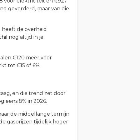
voor elektriciteit en €927
ind gevorderd, maar van die
l heeft de overheid
l nog altijd in je
talen €120 meer voor
rkt tot €15 of 6%.
aag, en die trend zet door
og eens 8% in 2026.
 maar de middellange termijn
e gasprijzen tijdelijk hoger