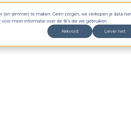
er (en slimmer) te maken. Geen zorgen, we verkopen je data niet
y
voor meer informatie over de 🍪's die we gebruiken.
Akkoord
Liever niet