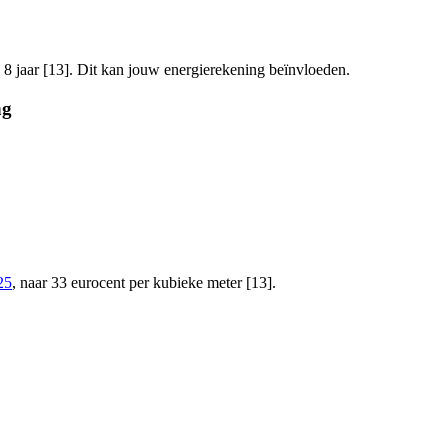
te 8 jaar [13]. Dit kan jouw energierekening beïnvloeden.
ng
25
, naar 33 eurocent per kubieke meter [13].