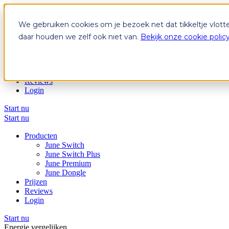
We gebruiken cookies om je bezoek net dat tikkeltje vlott
Producten
June Switch
daar houden we zelf ook niet van.
Bekijk onze cookie polic
June Switch Plus
June Premium
June Dongle
Prijzen
Reviews
Login
Start nu
Start nu
Producten
June Switch
June Switch Plus
June Premium
June Dongle
Prijzen
Reviews
Login
Start nu
Energie vergelijken