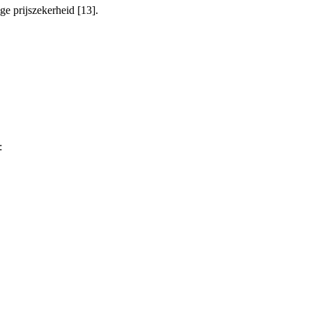
e prijszekerheid [13].
: