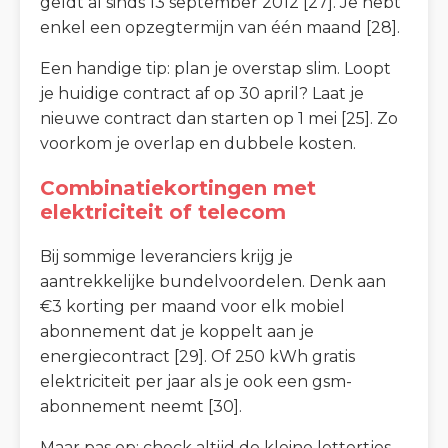
geldt al sinds 13 september 2012 [27]. Je hebt
enkel een opzegtermijn van één maand [28].
Een handige tip: plan je overstap slim. Loopt
je huidige contract af op 30 april? Laat je
nieuwe contract dan starten op 1 mei [25]. Zo
voorkom je overlap en dubbele kosten.
Combinatiekortingen met
elektriciteit of telecom
Bij sommige leveranciers krijg je
aantrekkelijke bundelvoordelen. Denk aan
€3 korting per maand voor elk mobiel
abonnement dat je koppelt aan je
energiecontract [29]. Of 250 kWh gratis
elektriciteit per jaar als je ook een gsm-
abonnement neemt [30].
Maar pas op: check altijd de kleine lettertjes.