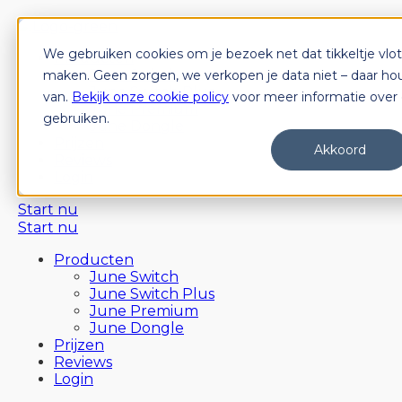
We gebruiken cookies om je bezoek net dat tikkeltje vlot
Producten
June Switch
maken. Geen zorgen, we verkopen je data niet – daar ho
June Switch Plus
van.
Bekijk onze cookie policy
voor meer informatie over 
June Premium
gebruiken.
June Dongle
Prijzen
Akkoord
Reviews
Login
Start nu
Start nu
Producten
June Switch
June Switch Plus
June Premium
June Dongle
Prijzen
Reviews
Login