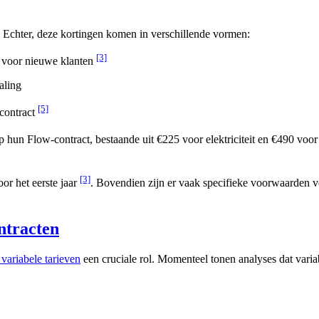
 Echter, deze kortingen komen in verschillende vormen:
[3]
 voor nieuwe klanten
aling
[5]
 contract
p hun Flow-contract, bestaande uit €225 voor elektriciteit en €490 voo
[3]
or het eerste jaar
. Bovendien zijn er vaak specifieke voorwaarden v
ntracten
 variabele tarieven
een cruciale rol. Momenteel tonen analyses dat variabe