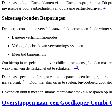
Daarnaast beloont Eneco klanten via het Enecoins-programma. Dit pro
[2]
inwisselbaar voor aanbiedingen van duurzame partnerbedrijven
.
Seizoensgebonden Besparingen
De energieconsumptie verschilt aanzienlijk per seizoen. In de winter
Langere verlichtingsperiodes
Verhoogd gebruik van verwarmingssystemen
Meer tijd binnenshuis
Om hierop in te spelen kunt u verschillende seizoensgebonden maatreg
[17]
waakvlam van de gaskachel uit te schakelen
.
Daarnaast speelt de opbrengst van zonnepanelen een belangrijke rol i
[16]
jaarverbruik
. Door hier slim op in te spelen, bijvoorbeeld door 
Bovendien kunt u met een slimme thermostaat tot 24% besparen op 
Overstappen naar een Goedkoper Combi-