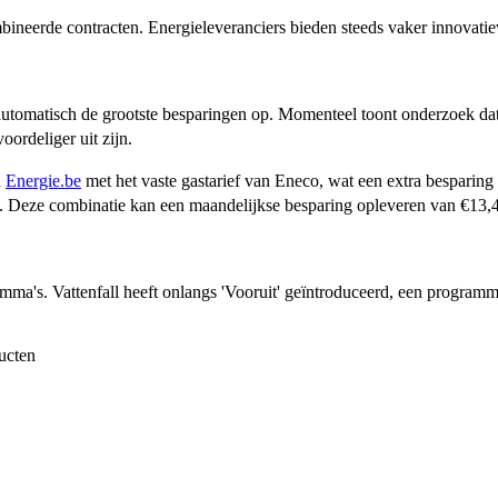
bineerde contracten. Energieleveranciers bieden steeds vaker innovati
et automatisch de grootste besparingen op. Momenteel toont onderzoek d
voordeliger uit zijn.
n
Energie.be
met het vaste gastarief van Eneco, wat een extra besparing
 Deze combinatie kan een maandelijkse besparing opleveren van €13,4
ramma's. Vattenfall heeft onlangs 'Vooruit' geïntroduceerd, een progra
ucten