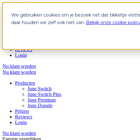
We gebruiken cookies om je bezoek net dat tikkeltje vlott
Producten
June Switch
daar houden we zelf ook niet van.
Bekijk onze cookie polic
June Switch Plus
June Premium
June Dongle
Prijzen
Reviews
Login
Nu klant worden
Nu klant worden
Producten
June Switch
June Switch Plus
June Premium
June Dongle
Prijzen
Reviews
Login
Nu klant worden
Energie vergelijken