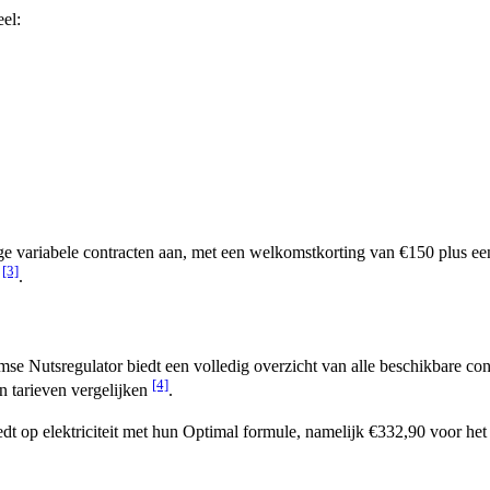
eel:
 variabele contracten aan, met een welkomstkorting van €150 plus een 
[3]
p
.
se Nutsregulator biedt een volledig overzicht van alle beschikbare co
[4]
n tarieven vergelijken
.
 op elektriciteit met hun Optimal formule, namelijk €332,90 voor het 