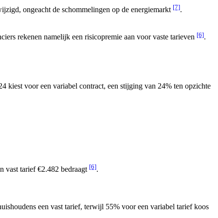
[7]
ngewijzigd, ongeacht de schommelingen op de energiemarkt
.
[6]
nciers rekenen namelijk een risicopremie aan voor vaste tarieven
.
4 kiest voor een variabel contract, een stijging van 24% ten opzichte
[6]
een vast tarief €2.482 bedraagt
.
shoudens een vast tarief, terwijl 55% voor een variabel tarief koos