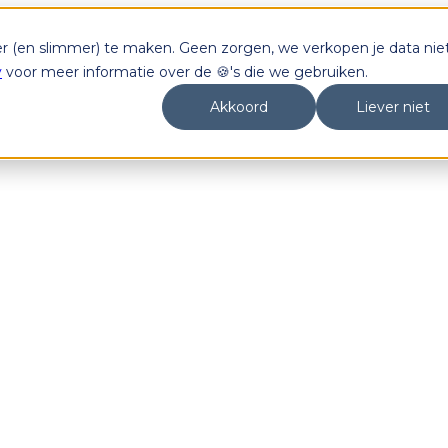
er (en slimmer) te maken. Geen zorgen, we verkopen je data niet
y
voor meer informatie over de 🍪's die we gebruiken.
Akkoord
Liever niet