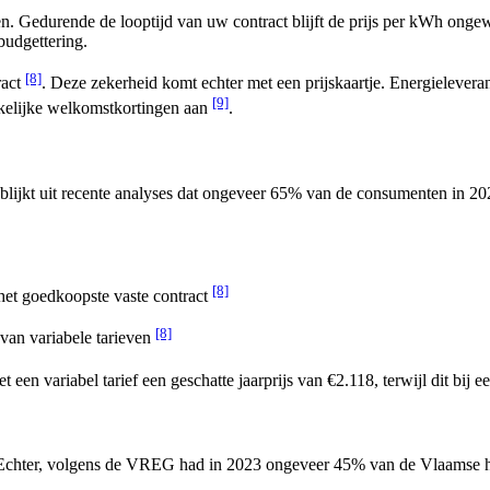
osten. Gedurende de looptijd van uw contract blijft de prijs per kWh o
budgettering.
[8]
ract
. Deze zekerheid komt echter met een prijskaartje. Energielevera
[9]
kkelijke welkomstkortingen aan
.
blijkt uit recente analyses dat ongeveer 65% van de consumenten in 202
[8]
het goedkoopste vaste contract
[8]
l van variabele tarieven
 een variabel tarief een geschatte jaarprijs van €2.118, terwijl dit bij 
. Echter, volgens de VREG had in 2023 ongeveer 45% van de Vlaamse hui