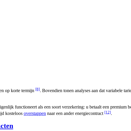
[8]
en op korte termijn
. Bovendien tonen analyses aan dat variabele ta
genlijk functioneert als een soort verzekering: u betaalt een premium bo
[12]
ijd kosteloos
overstappen
naar een ander energiecontract
.
cten