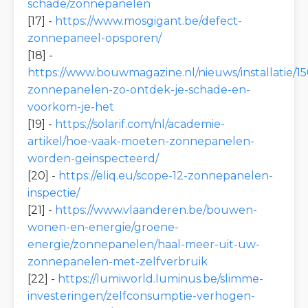
schade/zonnepanelen
[17] -
https://www.mosgigant.be/defect-
zonnepaneel-opsporen/
[18] -
https://www.bouwmagazine.nl/nieuws/installatie/1
zonnepanelen-zo-ontdek-je-schade-en-
voorkom-je-het
[19] -
https://solarif.com/nl/academie-
artikel/hoe-vaak-moeten-zonnepanelen-
worden-geinspecteerd/
[20] -
https://eliq.eu/scope-12-zonnepanelen-
inspectie/
[21] -
https://www.vlaanderen.be/bouwen-
wonen-en-energie/groene-
energie/zonnepanelen/haal-meer-uit-uw-
zonnepanelen-met-zelfverbruik
[22] -
https://lumiworld.luminus.be/slimme-
investeringen/zelfconsumptie-verhogen-