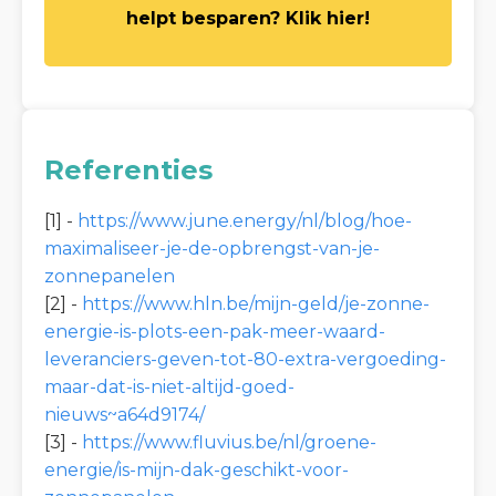
helpt besparen? Klik hier!
Referenties
[1] -
https://www.june.energy/nl/blog/hoe-
maximaliseer-je-de-opbrengst-van-je-
zonnepanelen
[2] -
https://www.hln.be/mijn-geld/je-zonne-
energie-is-plots-een-pak-meer-waard-
leveranciers-geven-tot-80-extra-vergoeding-
maar-dat-is-niet-altijd-goed-
nieuws~a64d9174/
[3] -
https://www.fluvius.be/nl/groene-
energie/is-mijn-dak-geschikt-voor-