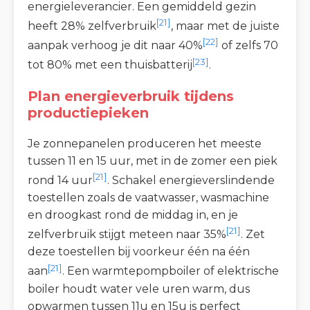
energieleverancier. Een gemiddeld gezin
[21]
heeft 28% zelfverbruik
, maar met de juiste
[22]
aanpak verhoog je dit naar 40%
of zelfs 70
[23]
tot 80% met een thuisbatterij
.
Plan energieverbruik tijdens
productiepieken
Je zonnepanelen produceren het meeste
tussen 11 en 15 uur, met in de zomer een piek
[21]
rond 14 uur
. Schakel energieverslindende
toestellen zoals de vaatwasser, wasmachine
en droogkast rond de middag in, en je
[21]
zelfverbruik stijgt meteen naar 35%
. Zet
deze toestellen bij voorkeur één na één
[21]
aan
. Een warmtepompboiler of elektrische
boiler houdt water vele uren warm, dus
opwarmen tussen 11u en 15u is perfect