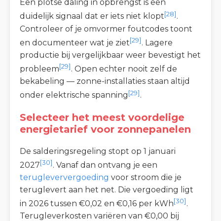
Een plotse daling in opbrengst is een
[28]
duidelijk signaal dat er iets niet klopt
.
Controleer of je omvormer foutcodes toont
[29]
en documenteer wat je ziet
. Lagere
productie bij vergelijkbaar weer bevestigt het
[29]
probleem
. Open echter nooit zelf de
bekabeling — zonne-installaties staan altijd
[29]
onder elektrische spanning
.
Selecteer het meest voordelige
energietarief voor zonnepanelen
De salderingsregeling stopt op 1 januari
[30]
2027
. Vanaf dan ontvang je een
terugleververgoeding
voor stroom die je
teruglevert aan het net. Die vergoeding ligt
[30]
in 2026 tussen €0,02 en €0,16 per kWh
.
Terugleverkosten variëren van €0,00 bij