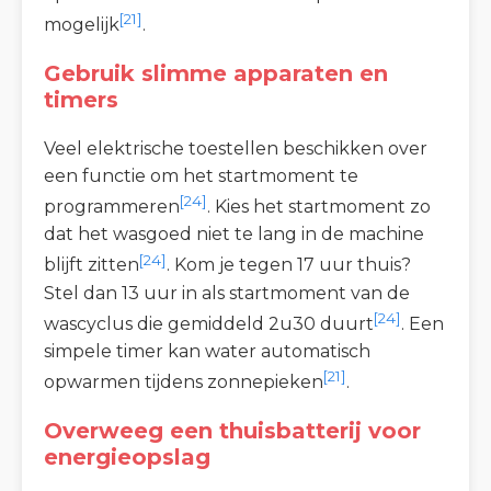
[21]
mogelijk
.
Gebruik slimme apparaten en
timers
Veel elektrische toestellen beschikken over
een functie om het startmoment te
[24]
programmeren
. Kies het startmoment zo
dat het wasgoed niet te lang in de machine
[24]
blijft zitten
. Kom je tegen 17 uur thuis?
Stel dan 13 uur in als startmoment van de
[24]
wascyclus die gemiddeld 2u30 duurt
. Een
simpele timer kan water automatisch
[21]
opwarmen tijdens zonnepieken
.
Overweeg een thuisbatterij voor
energieopslag