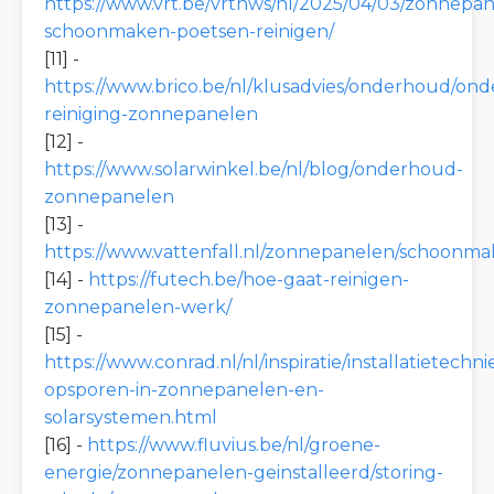
https://www.vrt.be/vrtnws/nl/2025/04/03/zonnepa
schoonmaken-poetsen-reinigen/
[11] -
https://www.brico.be/nl/klusadvies/onderhoud/on
reiniging-zonnepanelen
[12] -
https://www.solarwinkel.be/nl/blog/onderhoud-
zonnepanelen
[13] -
https://www.vattenfall.nl/zonnepanelen/schoonma
[14] -
https://futech.be/hoe-gaat-reinigen-
zonnepanelen-werk/
[15] -
https://www.conrad.nl/nl/inspiratie/installatietechn
opsporen-in-zonnepanelen-en-
solarsystemen.html
[16] -
https://www.fluvius.be/nl/groene-
energie/zonnepanelen-geinstalleerd/storing-