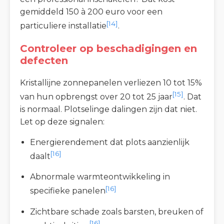
gemiddeld 150 à 200 euro voor een
[14]
particuliere installatie
.
Controleer op beschadigingen en
defecten
Kristallijne zonnepanelen verliezen 10 tot 15%
[15]
van hun opbrengst over 20 tot 25 jaar
. Dat
is normaal. Plotselinge dalingen zijn dat niet.
Let op deze signalen:
Energierendement dat plots aanzienlijk
[16]
daalt
Abnormale warmteontwikkeling in
[16]
specifieke panelen
Zichtbare schade zoals barsten, breuken of
[16]