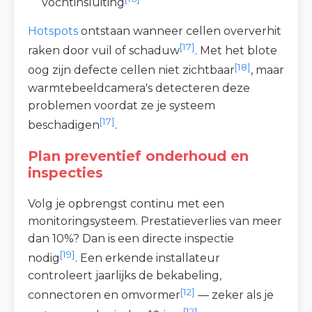
vochtinsluiting
Hotspots
ontstaan wanneer cellen oververhit
[17]
raken door vuil of schaduw
. Met het blote
[18]
oog zijn defecte cellen niet zichtbaar
, maar
warmtebeeldcamera's detecteren deze
problemen voordat ze je systeem
[17]
beschadigen
.
Plan preventief onderhoud en
inspecties
Volg je opbrengst continu met een
monitoringsysteem. Prestatieverlies van meer
dan 10%? Dan is een directe inspectie
[19]
nodig
. Een erkende installateur
controleert jaarlijks de bekabeling,
[12]
connectoren en omvormer
— zeker als je
[12]