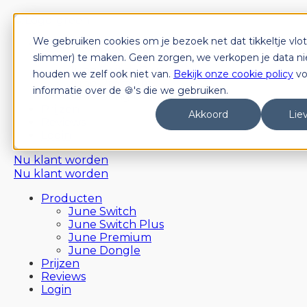
We gebruiken cookies om je bezoek net dat tikkeltje vlot
Producten
June Switch
slimmer) te maken. Geen zorgen, we verkopen je data nie
June Switch Plus
houden we zelf ook niet van.
Bekijk onze cookie policy
vo
June Premium
informatie over de 🍪's die we gebruiken.
June Dongle
Prijzen
Akkoord
Liev
Reviews
Login
Nu klant worden
Nu klant worden
Producten
June Switch
June Switch Plus
June Premium
June Dongle
Prijzen
Reviews
Login