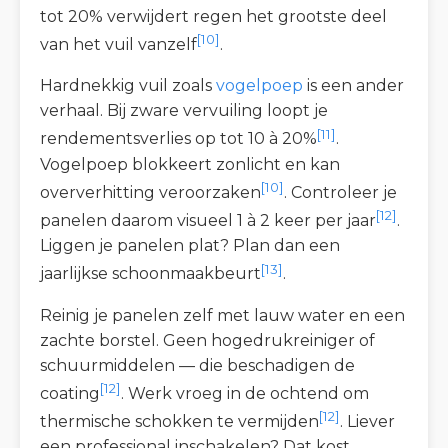
tot 20% verwijdert regen het grootste deel
[10]
van het vuil vanzelf
.
Hardnekkig vuil zoals
vogelpoep
is een ander
verhaal. Bij zware vervuiling loopt je
[11]
rendementsverlies op tot 10 à 20%
.
Vogelpoep blokkeert zonlicht en kan
[10]
oververhitting veroorzaken
. Controleer je
[12]
panelen daarom visueel 1 à 2 keer per jaar
.
Liggen je panelen plat? Plan dan een
[13]
jaarlijkse schoonmaakbeurt
.
Reinig je panelen zelf met lauw water en een
zachte borstel. Geen hogedrukreiniger of
schuurmiddelen — die beschadigen de
[12]
coating
. Werk vroeg in de ochtend om
[12]
thermische schokken te vermijden
. Liever
een professional inschakelen? Dat kost