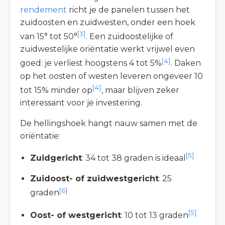
rendement
richt je de panelen tussen het
zuidoosten en zuidwesten, onder een hoek
[3]
van 15° tot 50°
. Een zuidoostelijke of
zuidwestelijke oriëntatie werkt vrijwel even
[4]
goed: je verliest hoogstens 4 tot 5%
. Daken
op het oosten of westen leveren ongeveer 10
[4]
tot 15% minder op
, maar blijven zeker
interessant voor je investering.
De hellingshoek hangt nauw samen met de
oriëntatie:
[5]
Zuidgericht
: 34 tot 38 graden is ideaal
Zuidoost- of zuidwestgericht
: 25
[6]
graden
[5]
Oost- of westgericht
: 10 tot 13 graden