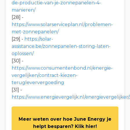
de-productie-van-je-zonnepanelen-4-
manieren/
[28] -
https://www.solarserviceplan.nl/problemen-
met-zonnepanelen/
[29] -
https://solar-
assistance.be/zonnepanelen-storing-laten-
oplossen/
[30] -
https://www.consumentenbond.nl/energie-
vergelijken/contract-kiezen-
terugleververgoeding
[31] -
https://www.energievergelijk.nl/energievergelijke
Meer weten over hoe June Energy je
helpt besparen? Klik hier!