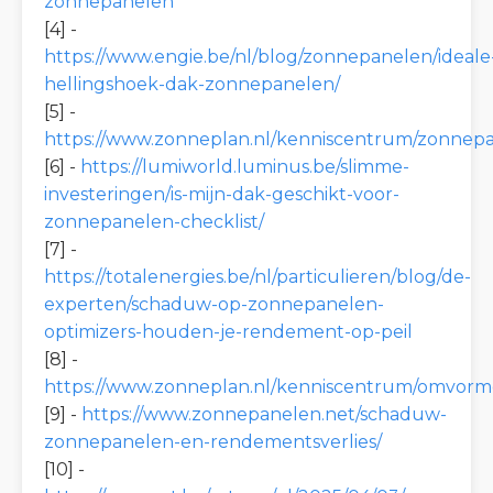
zonnepanelen
[4] -
https://www.engie.be/nl/blog/zonnepanelen/ideale
hellingshoek-dak-zonnepanelen/
[5] -
https://www.zonneplan.nl/kenniscentrum/zonnepa
[6] -
https://lumiworld.luminus.be/slimme-
investeringen/is-mijn-dak-geschikt-voor-
zonnepanelen-checklist/
[7] -
https://totalenergies.be/nl/particulieren/blog/de-
experten/schaduw-op-zonnepanelen-
optimizers-houden-je-rendement-op-peil
[8] -
https://www.zonneplan.nl/kenniscentrum/omvorme
[9] -
https://www.zonnepanelen.net/schaduw-
zonnepanelen-en-rendementsverlies/
[10] -