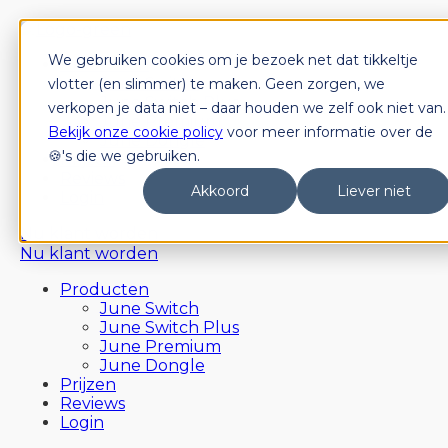
We gebruiken cookies om je bezoek net dat tikkeltje
Producten
June Switch
vlotter (en slimmer) te maken. Geen zorgen, we
June Switch Plus
verkopen je data niet – daar houden we zelf ook niet van.
June Premium
Bekijk onze cookie policy
voor meer informatie over de
June Dongle
🍪's die we gebruiken.
Prijzen
Reviews
Akkoord
Liever niet
Login
Nu klant worden
Nu klant worden
Producten
June Switch
June Switch Plus
June Premium
June Dongle
Prijzen
Reviews
Login