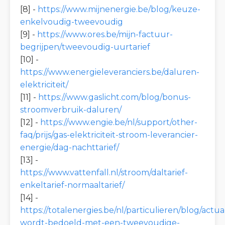
[8] -
https://www.mijnenergie.be/blog/keuze-
enkelvoudig-tweevoudig
[9] -
https://www.ores.be/mijn-factuur-
begrijpen/tweevoudig-uurtarief
[10] -
https://www.energieleveranciers.be/daluren-
elektriciteit/
[11] -
https://www.gaslicht.com/blog/bonus-
stroomverbruik-daluren/
[12] -
https://www.engie.be/nl/support/other-
faq/prijs/gas-elektriciteit-stroom-leverancier-
energie/dag-nachttarief/
[13] -
https://www.vattenfall.nl/stroom/daltarief-
enkeltarief-normaaltarief/
[14] -
https://totalenergies.be/nl/particulieren/blog/actual
wordt-bedoeld-met-een-tweevoudige-