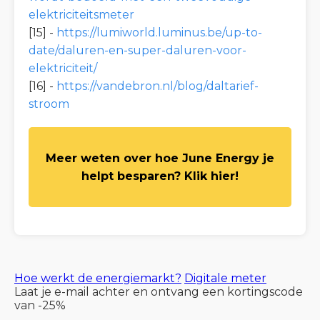
elektriciteitsmeter
[15] -
https://lumiworld.luminus.be/up-to-
date/daluren-en-super-daluren-voor-
elektriciteit/
[16] -
https://vandebron.nl/blog/daltarief-
stroom
Meer weten over hoe June Energy je
helpt besparen? Klik hier!
Hoe werkt de energiemarkt?
Digitale meter
Laat je e-mail achter en ontvang een kortingscode
van -25%