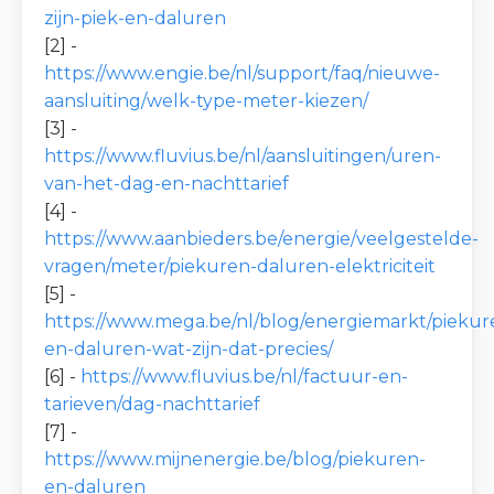
zijn-piek-en-daluren
[2] -
https://www.engie.be/nl/support/faq/nieuwe-
aansluiting/welk-type-meter-kiezen/
[3] -
https://www.fluvius.be/nl/aansluitingen/uren-
van-het-dag-en-nachttarief
[4] -
https://www.aanbieders.be/energie/veelgestelde-
vragen/meter/piekuren-daluren-elektriciteit
[5] -
https://www.mega.be/nl/blog/energiemarkt/piekur
en-daluren-wat-zijn-dat-precies/
[6] -
https://www.fluvius.be/nl/factuur-en-
tarieven/dag-nachttarief
[7] -
https://www.mijnenergie.be/blog/piekuren-
en-daluren