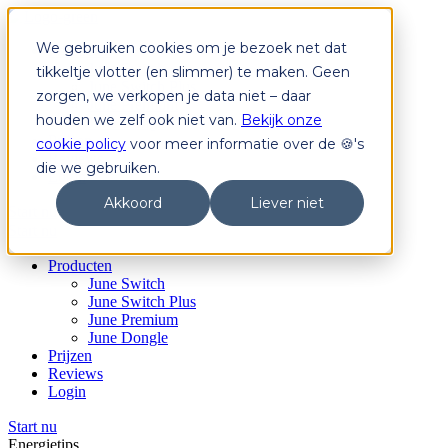
We gebruiken cookies om je bezoek net dat
Producten
June Switch
tikkeltje vlotter (en slimmer) te maken. Geen
June Switch Plus
zorgen, we verkopen je data niet – daar
June Premium
houden we zelf ook niet van.
Bekijk onze
June Dongle
Prijzen
cookie policy
voor meer informatie over de 🍪's
Reviews
die we gebruiken.
Login
Akkoord
Liever niet
Start nu
Start nu
Producten
June Switch
June Switch Plus
June Premium
June Dongle
Prijzen
Reviews
Login
Start nu
Energietips