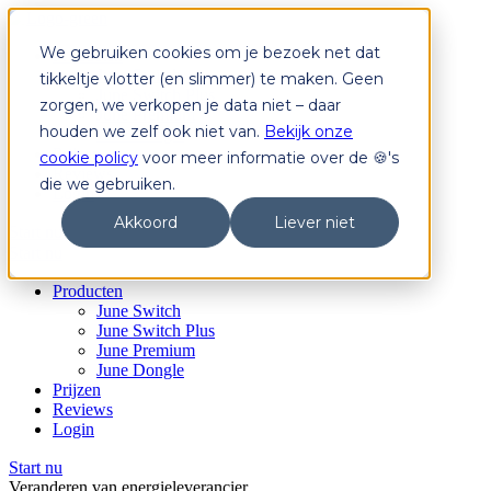
We gebruiken cookies om je bezoek net dat
Producten
June Switch
tikkeltje vlotter (en slimmer) te maken. Geen
June Switch Plus
zorgen, we verkopen je data niet – daar
June Premium
houden we zelf ook niet van.
Bekijk onze
June Dongle
Prijzen
cookie policy
voor meer informatie over de 🍪's
Reviews
die we gebruiken.
Login
Akkoord
Liever niet
Start nu
Start nu
Producten
June Switch
June Switch Plus
June Premium
June Dongle
Prijzen
Reviews
Login
Start nu
Veranderen van energieleverancier