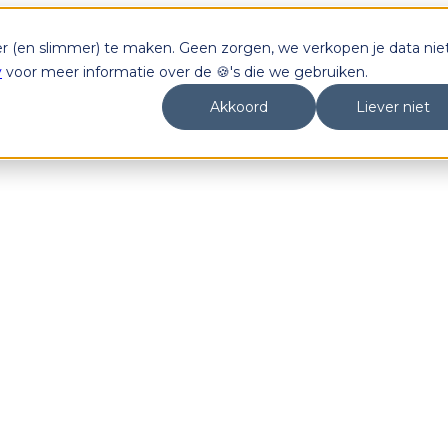
er (en slimmer) te maken. Geen zorgen, we verkopen je data niet
y
voor meer informatie over de 🍪's die we gebruiken.
Akkoord
Liever niet