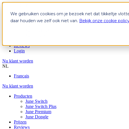
We gebruiken cookies om je bezoek net dat tikkeltje vlott
Producten
June Switch
daar houden we zelf ook niet van.
Bekijk onze cookie polic
June Switch Plus
June Premium
June Dongle
Prijzen
Reviews
Login
Nu klant worden
NL
Français
Nu klant worden
Producten
June Switch
June Switch Plus
June Premium
June Dongle
Prijzen
Reviews