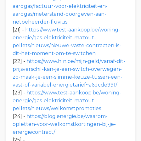
aardgas/factuur-voor-elektriciteit-en-
aardgas/meterstand-doorgeven-aan-
netbeheerder-fluvius
[21] -
https://www.test-aankoop.be/woning-
energie/gas-elektriciteit-mazout-
pellets/nieuws/nieuwe-vaste-contracten-is-
dit-het-moment-om-te-switchen
[22] -
https://www.hln.be/mijn-geld/vanaf-dit-
prijsverschil-kan-je-een-switch-overwegen-
zo-maak-je-een-slimme-keuze-tussen-een-
vast-of-variabel-energietarief~a6dcde991/
[23] -
https://www.test-aankoop.be/woning-
energie/gas-elektriciteit-mazout-
pellets/nieuws/welkomstpromoties
[24] -
https://blog.energie.be/waarom-
opletten-voor-welkomstkortingen-bij-je-
energiecontract/
[25] -