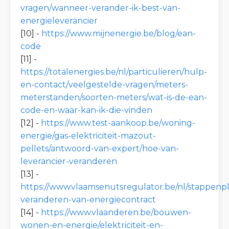
vragen/wanneer-verander-ik-best-van-
energieleverancier
[10] -
https://www.mijnenergie.be/blog/ean-
code
[11] -
https://totalenergies.be/nl/particulieren/hulp-
en-contact/veelgestelde-vragen/meters-
meterstanden/soorten-meters/wat-is-de-ean-
code-en-waar-kan-ik-die-vinden
[12] -
https://www.test-aankoop.be/woning-
energie/gas-elektriciteit-mazout-
pellets/antwoord-van-expert/hoe-van-
leverancier-veranderen
[13] -
https://www.vlaamsenutsregulator.be/nl/stappenp
veranderen-van-energiecontract
[14] -
https://www.vlaanderen.be/bouwen-
wonen-en-energie/elektriciteit-en-