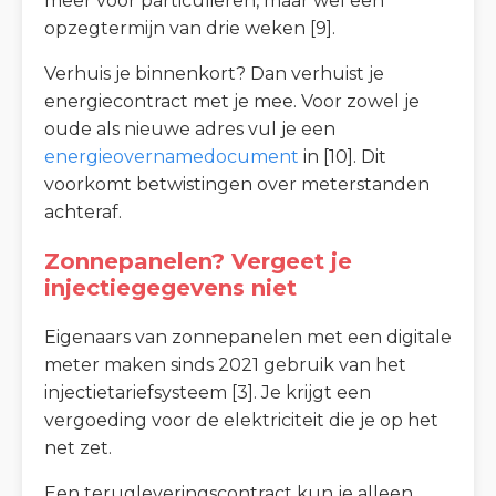
meer voor particulieren, maar wel een
opzegtermijn van drie weken [9].
Verhuis je binnenkort? Dan verhuist je
energiecontract met je mee. Voor zowel je
oude als nieuwe adres vul je een
energieovernamedocument
in [10]. Dit
voorkomt betwistingen over meterstanden
achteraf.
Zonnepanelen? Vergeet je
injectiegegevens niet
Eigenaars van zonnepanelen met een digitale
meter maken sinds 2021 gebruik van het
injectietariefsysteem [3]. Je krijgt een
vergoeding voor de elektriciteit die je op het
net zet.
Een terugleveringscontract kun je alleen