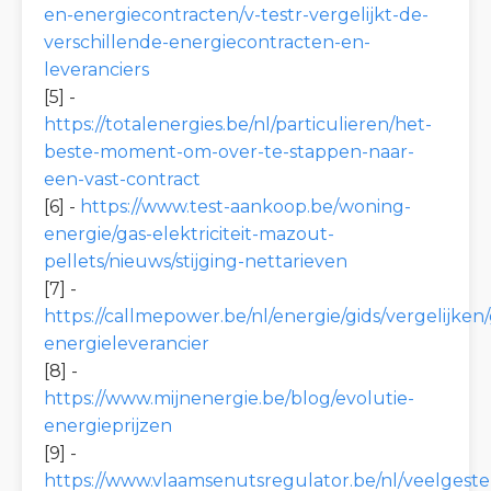
en-energiecontracten/v-testr-vergelijkt-de-
verschillende-energiecontracten-en-
leveranciers
[5] -
https://totalenergies.be/nl/particulieren/het-
beste-moment-om-over-te-stappen-naar-
een-vast-contract
[6] -
https://www.test-aankoop.be/woning-
energie/gas-elektriciteit-mazout-
pellets/nieuws/stijging-nettarieven
[7] -
https://callmepower.be/nl/energie/gids/vergelijke
energieleverancier
[8] -
https://www.mijnenergie.be/blog/evolutie-
energieprijzen
[9] -
https://www.vlaamsenutsregulator.be/nl/veelgeste