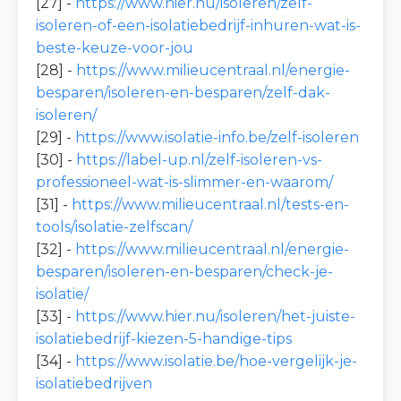
[27] -
https://www.hier.nu/isoleren/zelf-
isoleren-of-een-isolatiebedrijf-inhuren-wat-is-
beste-keuze-voor-jou
[28] -
https://www.milieucentraal.nl/energie-
besparen/isoleren-en-besparen/zelf-dak-
isoleren/
[29] -
https://www.isolatie-info.be/zelf-isoleren
[30] -
https://label-up.nl/zelf-isoleren-vs-
professioneel-wat-is-slimmer-en-waarom/
[31] -
https://www.milieucentraal.nl/tests-en-
tools/isolatie-zelfscan/
[32] -
https://www.milieucentraal.nl/energie-
besparen/isoleren-en-besparen/check-je-
isolatie/
[33] -
https://www.hier.nu/isoleren/het-juiste-
isolatiebedrijf-kiezen-5-handige-tips
[34] -
https://www.isolatie.be/hoe-vergelijk-je-
isolatiebedrijven