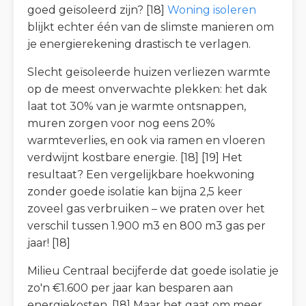
goed geïsoleerd zijn? [18]
Woning isoleren
blijkt echter één van de slimste manieren om
je energierekening drastisch te verlagen.
Slecht geïsoleerde huizen verliezen warmte
op de meest onverwachte plekken: het dak
laat tot 30% van je warmte ontsnappen,
muren zorgen voor nog eens 20%
warmteverlies, en ook via ramen en vloeren
verdwijnt kostbare energie. [18] [19] Het
resultaat? Een vergelijkbare hoekwoning
zonder goede isolatie kan bijna 2,5 keer
zoveel gas verbruiken – we praten over het
verschil tussen 1.900 m3 en 800 m3 gas per
jaar! [18]
Milieu Centraal becijferde dat goede isolatie je
zo'n €1.600 per jaar kan besparen aan
energiekosten. [18] Maar het gaat om meer