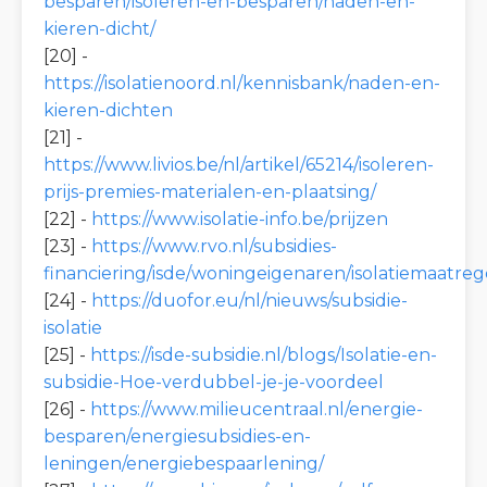
besparen/isoleren-en-besparen/naden-en-
kieren-dicht/
[20] -
https://isolatienoord.nl/kennisbank/naden-en-
kieren-dichten
[21] -
https://www.livios.be/nl/artikel/65214/isoleren-
prijs-premies-materialen-en-plaatsing/
[22] -
https://www.isolatie-info.be/prijzen
[23] -
https://www.rvo.nl/subsidies-
financiering/isde/woningeigenaren/isolatiemaatre
[24] -
https://duofor.eu/nl/nieuws/subsidie-
isolatie
[25] -
https://isde-subsidie.nl/blogs/Isolatie-en-
subsidie-Hoe-verdubbel-je-je-voordeel
[26] -
https://www.milieucentraal.nl/energie-
besparen/energiesubsidies-en-
leningen/energiebespaarlening/