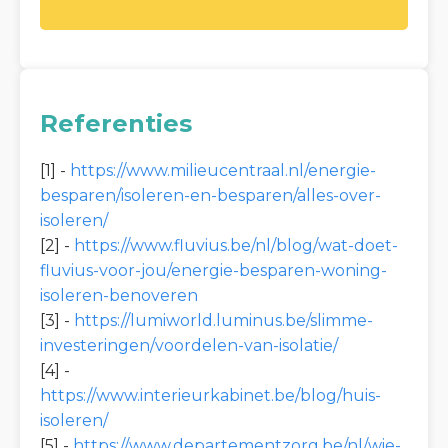
Referenties
[1] -
https://www.milieucentraal.nl/energie-
besparen/isoleren-en-besparen/alles-over-
isoleren/
[2] -
https://www.fluvius.be/nl/blog/wat-doet-
fluvius-voor-jou/energie-besparen-woning-
isoleren-benoveren
[3] -
https://lumiworld.luminus.be/slimme-
investeringen/voordelen-van-isolatie/
[4] -
https://www.interieurkabinet.be/blog/huis-
isoleren/
[5] -
https://www.departementzorg.be/nl/wie-