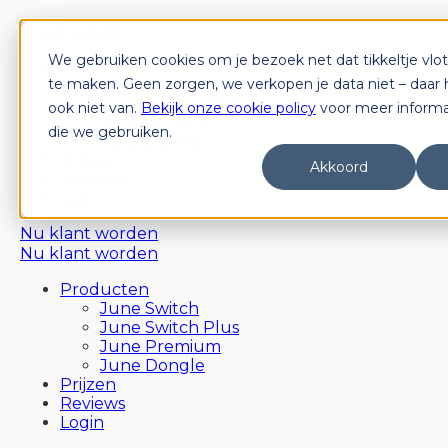
We gebruiken cookies om je bezoek net dat tikkeltje vlot
Producten
June Switch
te maken. Geen zorgen, we verkopen je data niet – daar
June Switch Plus
ook niet van.
Bekijk onze cookie policy
voor meer informat
June Premium
die we gebruiken.
June Dongle
Prijzen
Akkoord
Reviews
Login
Nu klant worden
Nu klant worden
Producten
June Switch
June Switch Plus
June Premium
June Dongle
Prijzen
Reviews
Login