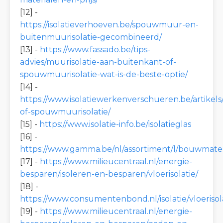
[12] -
https://isolatieverhoeven.be/spouwmuur-en-
buitenmuurisolatie-gecombineerd/
[13] -
https://www.fassado.be/tips-
advies/muurisolatie-aan-buitenkant-of-
spouwmuurisolatie-wat-is-de-beste-optie/
[14] -
https://www.isolatiewerkenverschueren.be/artikels/
of-spouwmuurisolatie/
[15] -
https://www.isolatie-info.be/isolatieglas
[16] -
https://www.gamma.be/nl/assortiment/l/bouwmateria
[17] -
https://www.milieucentraal.nl/energie-
besparen/isoleren-en-besparen/vloerisolatie/
[18] -
https://www.consumentenbond.nl/isolatie/vloerisol
[19] -
https://www.milieucentraal.nl/energie-