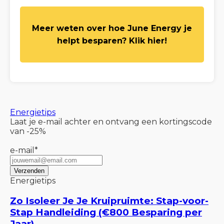
Meer weten over hoe June Energy je
helpt besparen? Klik hier!
Energietips
Laat je e-mail achter en ontvang een kortingscode
van -25%
e-mail
*
Energietips
Zo Isoleer Je Je Kruipruimte: Stap-voor-
Stap Handleiding (€800 Besparing per
Jaar)