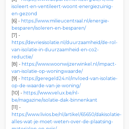
isoleert-en-ventileert-woont-energiezuinig-
en-gezond
[6] -
https://www.milieucentraal.nl/energie-
besparen/isoleren-en-besparen/
[7] -
https://devriesisolatie.nl/duurzaamheid/de-rol-
van-isolatie-in-duurzaamheid-en-co2-
reductie/
[8] -
https://www.woonwijzerwinkel.nl/impact-
van-isolatie-op-woningwaarde/
[9] -
https://geregeld24.nl/invloed-van-isolatie-
op-de-waarde-van-je-woning/
[10] -
https://www.velux.be/nl-
be/magazine/isolatie-dak-binnenkant
[11] -
https://www.livios.be/nl/artikel/65650/dakisolatie-
alles-wat-je-moet-weten-over-de-plaatsing-
materialen-en-prijs/