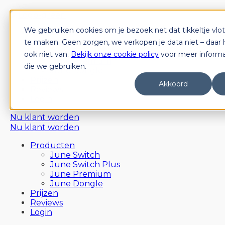
We gebruiken cookies om je bezoek net dat tikkeltje vlot
Producten
June Switch
te maken. Geen zorgen, we verkopen je data niet – daar
June Switch Plus
ook niet van.
Bekijk onze cookie policy
voor meer informat
June Premium
die we gebruiken.
June Dongle
Prijzen
Akkoord
Reviews
Login
Nu klant worden
Nu klant worden
Producten
June Switch
June Switch Plus
June Premium
June Dongle
Prijzen
Reviews
Login