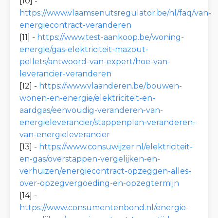
[10] -
https://www.vlaamsenutsregulator.be/nl/faq/van-
energiecontract-veranderen
[11] -
https://www.test-aankoop.be/woning-
energie/gas-elektriciteit-mazout-
pellets/antwoord-van-expert/hoe-van-
leverancier-veranderen
[12] -
https://www.vlaanderen.be/bouwen-
wonen-en-energie/elektriciteit-en-
aardgas/eenvoudig-veranderen-van-
energieleverancier/stappenplan-veranderen-
van-energieleverancier
[13] -
https://www.consuwijzer.nl/elektriciteit-
en-gas/overstappen-vergelijken-en-
verhuizen/energiecontract-opzeggen-alles-
over-opzegvergoeding-en-opzegtermijn
[14] -
https://www.consumentenbond.nl/energie-