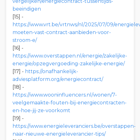
vergelijken/energiecontract-tussentijds-
beeindigen
[15] -
https://www.vrt.be/vrtnws/nl/2025/07/09/energiele
moeten-vast-contract-aanbieden-voor-
stroom-e/
[16] -
https://www.overstappen.nl/energie/zakelijke-
energie/opzegvergoeding-zakelijke-energie/
[17] -
https://onafhankelijk-
adviesplatform.org/energiecontract/
[18] -
https://www.wooninfluencers.nl/wonen/7-
veelgemaakte-fouten-bij-energiecontracten-
en-hoe-jij-ze-voorkomt
[19] -
https://www.energieleveranciers.be/overstappen-
naar-nieuwe-energieleverancier-tips/