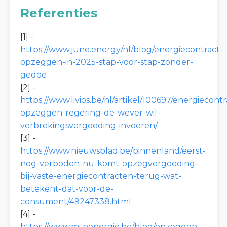
Referenties
[1] -
https://www.june.energy/nl/blog/energiecontract-
opzeggen-in-2025-stap-voor-stap-zonder-
gedoe
[2] -
https://www.livios.be/nl/artikel/100697/energiecontr
opzeggen-regering-de-wever-wil-
verbrekingsvergoeding-invoeren/
[3] -
https://www.nieuwsblad.be/binnenland/eerst-
nog-verboden-nu-komt-opzegvergoeding-
bij-vaste-energiecontracten-terug-wat-
betekent-dat-voor-de-
consument/49247338.html
[4] -
https://www.mijnenergie.be/blog/opzeggen-