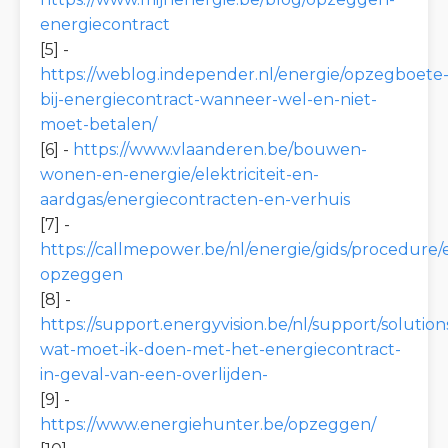
energiecontract
[5] -
https://weblog.independer.nl/energie/opzegboete
bij-energiecontract-wanneer-wel-en-niet-
moet-betalen/
[6] -
https://www.vlaanderen.be/bouwen-
wonen-en-energie/elektriciteit-en-
aardgas/energiecontracten-en-verhuis
[7] -
https://callmepower.be/nl/energie/gids/procedure/
opzeggen
[8] -
https://support.energyvision.be/nl/support/solutio
wat-moet-ik-doen-met-het-energiecontract-
in-geval-van-een-overlijden-
[9] -
https://www.energiehunter.be/opzeggen/