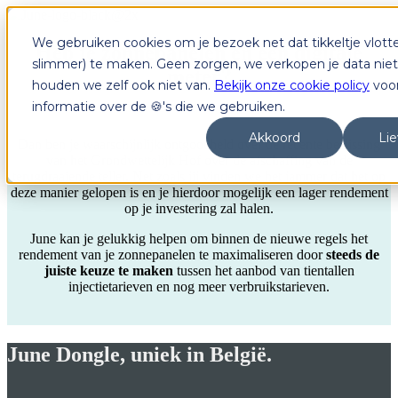
We gebruiken cookies om je bezoek net dat tikkeltje vlotte
Heb je zonnepanelen en een digitale
slimmer) te maken. Geen zorgen, we verkopen je data niet
meter?
houden we zelf ook niet van.
Bekijk onze cookie policy
voo
informatie over de 🍪's die we gebruiken.
Akkoord
Lie
Dan ben je waarschijnlijk ontgoocheld over de recente beslissing
van het Grondwettelijk Hof over de afschaffing van de
terugdraaiende teller. Net zoals jij vinden we het jammer dat het op
deze manier gelopen is en je hierdoor mogelijk een lager rendement
op je investering zal halen.
June kan je gelukkig helpen om binnen de nieuwe regels het
rendement van je zonnepanelen te maximaliseren door
steeds de
juiste keuze te maken
tussen het aanbod van tientallen
injectietarieven en nog meer verbruikstarieven.
June Dongle, uniek in België.