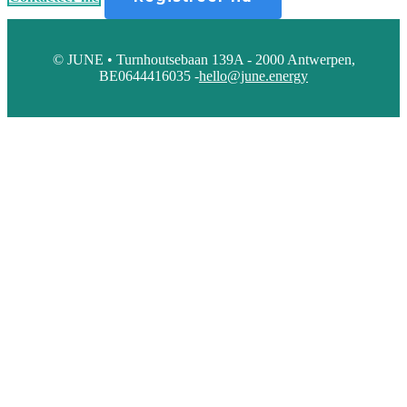
© JUNE • Turnhoutsebaan 139A - 2000 Antwerpen,
BE0644416035 -
hello@june.energy