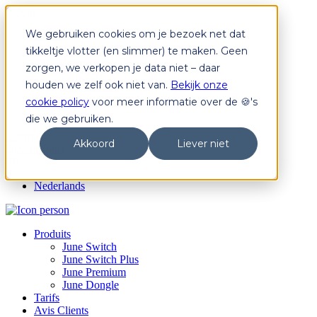
We gebruiken cookies om je bezoek net dat
Produits
June Switch
tikkeltje vlotter (en slimmer) te maken. Geen
June Switch Plus
zorgen, we verkopen je data niet – daar
June Premium
houden we zelf ook niet van.
Bekijk onze
June Dongle
Tarifs
cookie policy
voor meer informatie over de 🍪's
Avis Clients
die we gebruiken.
Login
Akkoord
Liever niet
Devenir June
FR
Nederlands
Produits
June Switch
June Switch Plus
June Premium
June Dongle
Tarifs
Avis Clients