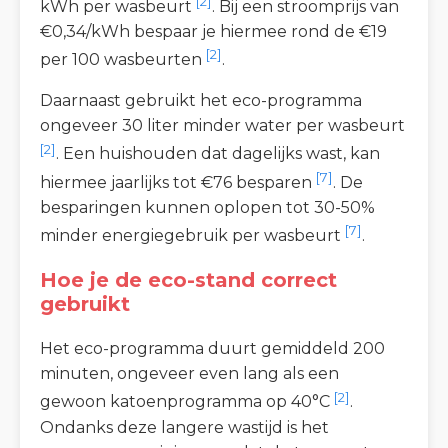
[2]
kWh per wasbeurt
. Bij een stroomprijs van
€0,34/kWh bespaar je hiermee rond de €19
[2]
per 100 wasbeurten
.
Daarnaast gebruikt het eco-programma
ongeveer 30 liter minder water per wasbeurt
[2]
. Een huishouden dat dagelijks wast, kan
[7]
hiermee jaarlijks tot €76 besparen
. De
besparingen kunnen oplopen tot 30-50%
[7]
minder energiegebruik per wasbeurt
.
Hoe je de eco-stand correct
gebruikt
Het eco-programma duurt gemiddeld 200
minuten, ongeveer even lang als een
[2]
gewoon katoenprogramma op 40°C
.
Ondanks deze langere wastijd is het