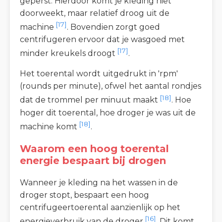
geperst. Hierdoor komt je kleding niet
doorweekt, maar relatief droog uit de
[17]
machine
. Bovendien zorgt goed
centrifugeren ervoor dat je wasgoed met
[17]
minder kreukels droogt
.
Het toerental wordt uitgedrukt in 'rpm'
(rounds per minute), ofwel het aantal rondjes
[18]
dat de trommel per minuut maakt
. Hoe
hoger dit toerental, hoe droger je was uit de
[18]
machine komt
.
Waarom een hoog toerental
energie bespaart bij drogen
Wanneer je kleding na het wassen in de
droger stopt, bespaart een hoog
centrifugeertoerental aanzienlijk op het
[16]
energieverbruik van de droger
. Dit komt