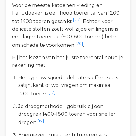
Voor de meeste katoenen kleding en
handdoeken is een hoog toerental van 1200
[20]
tot 1400 toeren geschikt
. Echter, voor
delicate stoffen zoals wol, zijde en lingerie is
een lager toerental (600-800 toeren) beter
[20]
om schade te voorkomen
.
Bij het kiezen van het juiste toerental houd je
rekening met:
Het type wasgoed - delicate stoffen zoals
satijn, kant of wol vragen om maximaal
[17]
1200 toeren
Je droogmethode - gebruik bij een
droogrek 1400-1800 toeren voor sneller
[17]
drogen
Energieverbruik - centrifugeren kost