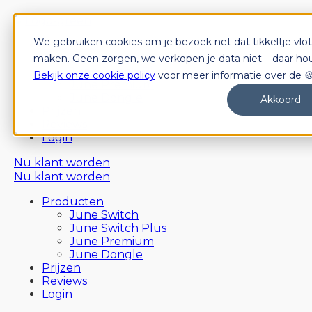
We gebruiken cookies om je bezoek net dat tikkeltje vlot
Producten
June Switch
maken. Geen zorgen, we verkopen je data niet – daar hou
June Switch Plus
Bekijk onze cookie policy
voor meer informatie over de 🍪
June Premium
June Dongle
Akkoord
Prijzen
Reviews
Login
Nu klant worden
Nu klant worden
Producten
June Switch
June Switch Plus
June Premium
June Dongle
Prijzen
Reviews
Login