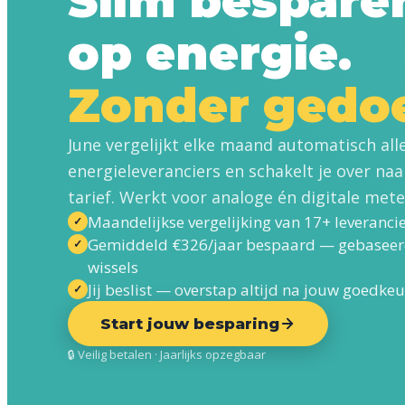
Slim bespare
op energie.
Zonder gedo
June vergelijkt elke maand automatisch all
energieleveranciers en schakelt je over naa
tarief. Werkt voor analoge én digitale mete
Maandelijkse vergelijking van 17+ leveranci
✓
Gemiddeld €326/jaar bespaard — gebaseer
✓
wissels
Jij beslist — overstap altijd na jouw goedke
✓
Start jouw besparing
🔒 Veilig betalen · Jaarlijks opzegbaar