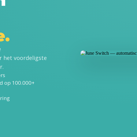
n
e.
e
r het voordeligste
r.
ers
d op 100.000+
uring