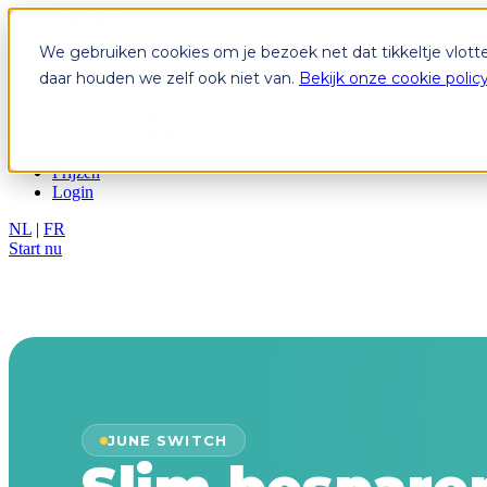
We gebruiken cookies om je bezoek net dat tikkeltje vlott
Abonnementen
June Switch
daar houden we zelf ook niet van.
Bekijk onze cookie polic
June Switch Plus
June Premium
June Dongle
Hoe werkt het?
Prijzen
Login
NL
|
FR
Start nu
JUNE SWITCH