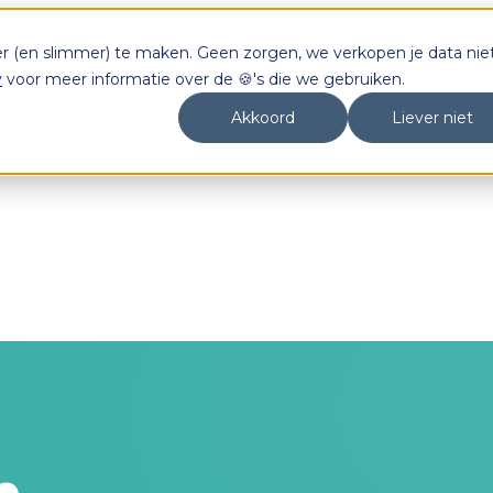
er (en slimmer) te maken. Geen zorgen, we verkopen je data niet
y
voor meer informatie over de 🍪's die we gebruiken.
Akkoord
Liever niet