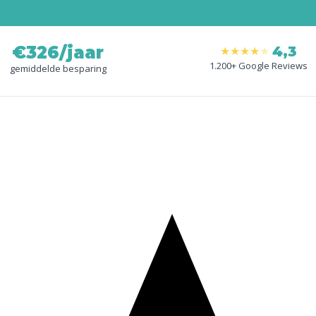
€326/jaar
4,3
★
★
★
★
★
1.200+ Google Reviews
gemiddelde besparing