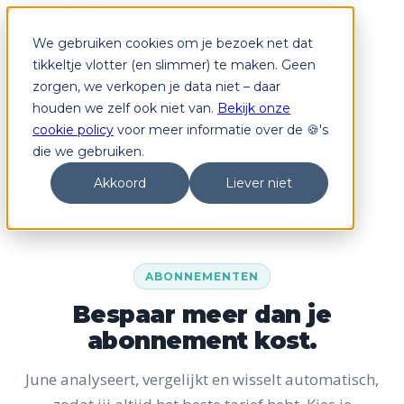
We gebruiken cookies om je bezoek net dat
Abonnementen
June Switch
tikkeltje vlotter (en slimmer) te maken. Geen
June Switch Plus
zorgen, we verkopen je data niet – daar
June Premium
houden we zelf ook niet van.
Bekijk onze
June Dongle
Hoe werkt het?
cookie policy
voor meer informatie over de 🍪's
Prijzen
die we gebruiken.
Login
Akkoord
Liever niet
NL
|
FR
Start nu
ABONNEMENTEN
Bespaar meer dan je
abonnement kost.
June analyseert, vergelijkt en wisselt automatisch,