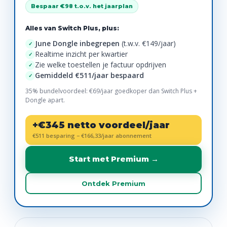
Bespaar €98 t.o.v. het jaarplan
Alles van Switch Plus, plus:
June Dongle inbegrepen
(t.w.v. €149/jaar)
✓
Realtime inzicht per kwartier
✓
Zie welke toestellen je factuur opdrijven
✓
Gemiddeld €511/jaar bespaard
✓
35% bundelvoordeel: €69/jaar goedkoper dan Switch Plus +
Dongle apart.
+€345 netto voordeel/jaar
€511 besparing − €166,33/jaar abonnement
Start met Premium →
Ontdek Premium