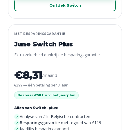
Ontdek Switch
MET BESPARINGSGARANTIE
June Switch Plus
Extra zekerheid dankzij de besparingsgarantie.
€8,31
/maand
€299 — één betaling per 3 jaar
Bespaar €58 t.o.v. het jaarplan
Alles van Switch, plus:
Analyse van álle Belgische contracten
✓
Besparingsgarantie
met tegoed van €119
✓
Jaarlijks besparingsrapport
✓