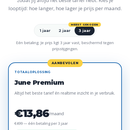
zodat jij altijd het beste tarief hebt. Kies je
looptijd: hoe langer, hoe lager je prijs per maand.
MEEST GEKOZEN
1 jaar
2 jaar
3 jaar
Eén betaling. Je prijs ligt 3 jaar vast, beschermd tegen
prijsstijgingen.
AANBEVOLEN
TOTAALOPLOSSING
June Premium
Altijd het beste tarief én realtime inzicht in je verbruik.
€13,86
/maand
€499 — één betaling per 3 jaar