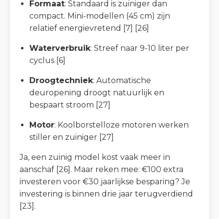
Formaat
: Standaard is zuiniger dan
compact. Mini-modellen (45 cm) zijn
relatief energievretend [7] [26]
Waterverbruik
: Streef naar 9-10 liter per
cyclus [6]
Droogtechniek
: Automatische
deuropening droogt natuurlijk en
bespaart stroom [27]
Motor
: Koolborstelloze motoren werken
stiller en zuiniger [27]
Ja, een zuinig model kost vaak meer in
aanschaf [26]. Maar reken mee: €100 extra
investeren voor €30 jaarlijkse besparing? Je
investering is binnen drie jaar terugverdiend
[23].