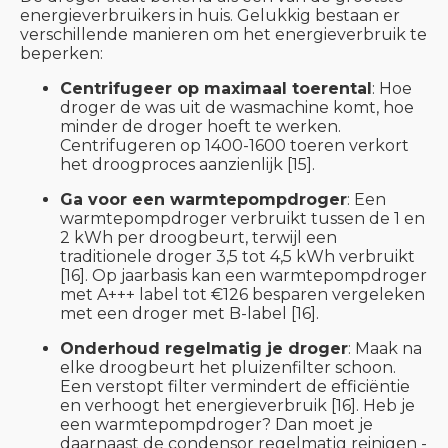
energieverbruikers in huis. Gelukkig bestaan er
verschillende manieren om het energieverbruik te
beperken:
Centrifugeer op maximaal toerental
: Hoe
droger de was uit de wasmachine komt, hoe
minder de droger hoeft te werken.
Centrifugeren op 1400-1600 toeren verkort
het droogproces aanzienlijk [15].
Ga voor een warmtepompdroger
: Een
warmtepompdroger verbruikt tussen de 1 en
2 kWh per droogbeurt, terwijl een
traditionele droger 3,5 tot 4,5 kWh verbruikt
[16]. Op jaarbasis kan een warmtepompdroger
met A+++ label tot €126 besparen vergeleken
met een droger met B-label [16].
Onderhoud regelmatig je droger
: Maak na
elke droogbeurt het pluizenfilter schoon.
Een verstopt filter vermindert de efficiëntie
en verhoogt het energieverbruik [16]. Heb je
een warmtepompdroger? Dan moet je
daarnaast de condensor regelmatig reinigen -