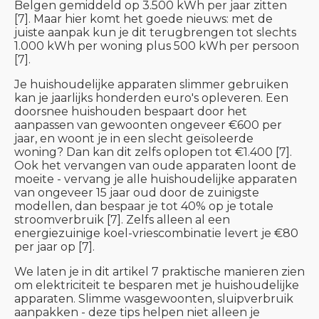
Belgen gemiddeld op 3.500 kWh per jaar zitten
[7]. Maar hier komt het goede nieuws: met de
juiste aanpak kun je dit terugbrengen tot slechts
1.000 kWh per woning plus 500 kWh per persoon
[7].
Je huishoudelijke apparaten slimmer gebruiken
kan je jaarlijks honderden euro's opleveren. Een
doorsnee huishouden bespaart door het
aanpassen van gewoonten ongeveer €600 per
jaar, en woont je in een slecht geïsoleerde
woning? Dan kan dit zelfs oplopen tot €1.400 [7].
Ook het vervangen van oude apparaten loont de
moeite - vervang je alle huishoudelijke apparaten
van ongeveer 15 jaar oud door de zuinigste
modellen, dan bespaar je tot 40% op je totale
stroomverbruik [7]. Zelfs alleen al een
energiezuinige koel-vriescombinatie levert je €80
per jaar op [7].
We laten je in dit artikel 7 praktische manieren zien
om elektriciteit te besparen met je huishoudelijke
apparaten. Slimme wasgewoonten, sluipverbruik
aanpakken - deze tips helpen niet alleen je