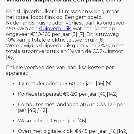
Eén sluipverbruiker lijkt misschien weinig, maar
het totaal loopt flink op. Een gemiddeld
Nederlands huishouden verliest jaarlijks ongeveer
450 kWh aan
sluipverbruik
, wat neerkomt op
ongeveer €110-160 per jaar [3] [7]. Dit is ruwweg
10% van je totale elektriciteitsverbruik [8].
Wereldwijd is sluipverbruik goed voor 2% van het
totale stroomverbruik en 1% van de CO2-uitstoot
[45].
Enkele voorbeelden van jaarlijkse kosten per
apparaat:
TV met decoder: €15-60 per jaar [46] [9]
Koffiezetapparaat: €6-20 per jaar [46][142]
Computer met randapparatuur: €33-120 per
jaar [46][142]
Wasmachine: €6 per jaar [46]
Oven met digitale klok: €4-15 per jaar [46][142]