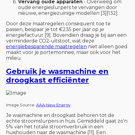
Vervang oude apparaten
- Overweeg om
oude energieslurpers te vervangen door
nieuwe, energiezuinige modellen [3][132].
Door deze maatregelen consequent toe te
passen, bespaar je tot €235 per jaar op je
energiefactuur [9]. Bovendien draag je bij aan een
verminderde CO2-uitstoot, wat deze
energiebesparende maatregelen
niet alleen goed
maakt voor je portemonnee, maar ook voor het
milieu.
Gebruik je wasmachine en
droogkast efficiënter
Image Source:
AAA New Energy
Je wasmachine en droogkast behoren tot de
echte stroomslurpers in huis. Gemiddeld gaat zo'n
5% van het totale stroomverbruik in een
huishouden naar de wasmachine [11]. Een