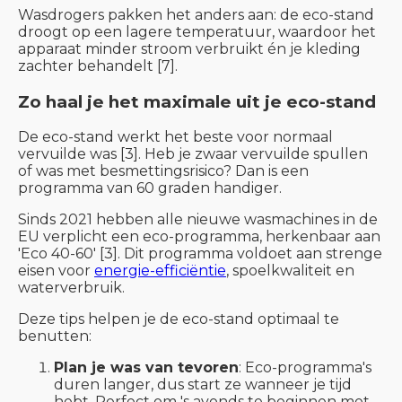
Wasdrogers pakken het anders aan: de eco-stand
droogt op een lagere temperatuur, waardoor het
apparaat minder stroom verbruikt én je kleding
zachter behandelt [7].
Zo haal je het maximale uit je eco-stand
De eco-stand werkt het beste voor normaal
vervuilde was [3]. Heb je zwaar vervuilde spullen
of was met besmettingsrisico? Dan is een
programma van 60 graden handiger.
Sinds 2021 hebben alle nieuwe wasmachines in de
EU verplicht een eco-programma, herkenbaar aan
'Eco 40-60' [3]. Dit programma voldoet aan strenge
eisen voor
energie-efficiëntie
, spoelkwaliteit en
waterverbruik.
Deze tips helpen je de eco-stand optimaal te
benutten:
Plan je was van tevoren
: Eco-programma's
duren langer, dus start ze wanneer je tijd
hebt. Perfect om 's avonds te beginnen met