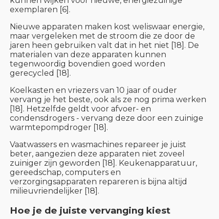
kunnen wijken voor nieuwe, energiezuinige
exemplaren [6].
Nieuwe apparaten maken kost weliswaar energie,
maar vergeleken met de stroom die ze door de
jaren heen gebruiken valt dat in het niet [18]. De
materialen van deze apparaten kunnen
tegenwoordig bovendien goed worden
gerecycled [18].
Koelkasten en vriezers van 10 jaar of ouder
vervang je het beste, ook als ze nog prima werken
[18]. Hetzelfde geldt voor afvoer- en
condensdrogers - vervang deze door een zuinige
warmtepompdroger [18].
Vaatwassers en wasmachines repareer je juist
beter, aangezien deze apparaten niet zoveel
zuiniger zijn geworden [18]. Keukenapparatuur,
gereedschap, computers en
verzorgingsapparaten repareren is bijna altijd
milieuvriendelijker [18].
Hoe je de juiste vervanging kiest