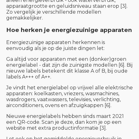
alleen energieverbruik - ook waterverbruik,
apparaatgrootte en geluidsniveau staan erop [3].
Zo vergelijk je verschillende modellen
gemakkelijker.
Hoe herken je energiezuinige apparaten
Energiezuinige apparaten herkennen is
eenvoudig als je op de juiste dingen let:
Ga altijd voor apparaten met een (donker)groen
energielabel - dat zijn de zuinigste modellen [6]. Bij
nieuwe labels betekent dit klasse A of B, bij oude
labels A+++ of A++.
Je vindt het energielabel op vrijwel alle elektrische
apparaten: koelkasten, vriezers, wasmachines,
wasdrogers, vaatwassers, televisies, verlichting,
airconditioners, ovens en afzuigkappen [6].
Nieuwe energielabels hebben sinds maart 2021
een QR-code. Scan je deze, dan kom je op een
website met extra productinformatie [3].
Let ook op het gemiddelde energieverbruik in