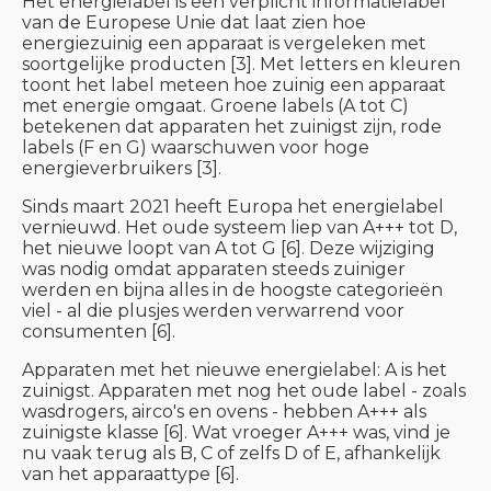
Het energielabel is een verplicht informatielabel
van de Europese Unie dat laat zien hoe
energiezuinig een apparaat is vergeleken met
soortgelijke producten [3]. Met letters en kleuren
toont het label meteen hoe zuinig een apparaat
met energie omgaat. Groene labels (A tot C)
betekenen dat apparaten het zuinigst zijn, rode
labels (F en G) waarschuwen voor hoge
energieverbruikers [3].
Sinds maart 2021 heeft Europa het energielabel
vernieuwd. Het oude systeem liep van A+++ tot D,
het nieuwe loopt van A tot G [6]. Deze wijziging
was nodig omdat apparaten steeds zuiniger
werden en bijna alles in de hoogste categorieën
viel - al die plusjes werden verwarrend voor
consumenten [6].
Apparaten met het nieuwe energielabel: A is het
zuinigst. Apparaten met nog het oude label - zoals
wasdrogers, airco's en ovens - hebben A+++ als
zuinigste klasse [6]. Wat vroeger A+++ was, vind je
nu vaak terug als B, C of zelfs D of E, afhankelijk
van het apparaattype [6].