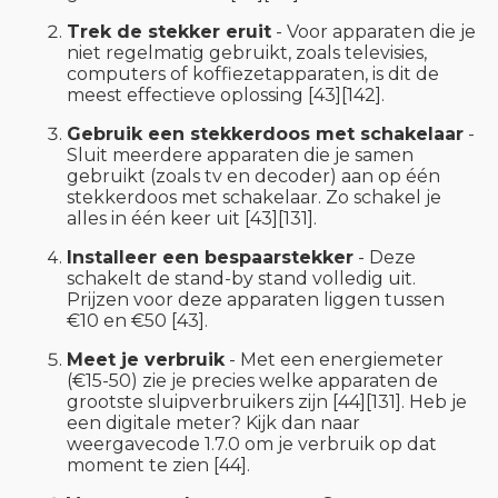
Trek de stekker eruit
- Voor apparaten die je
niet regelmatig gebruikt, zoals televisies,
computers of koffiezetapparaten, is dit de
meest effectieve oplossing [43][142].
Gebruik een stekkerdoos met schakelaar
-
Sluit meerdere apparaten die je samen
gebruikt (zoals tv en decoder) aan op één
stekkerdoos met schakelaar. Zo schakel je
alles in één keer uit [43][131].
Installeer een bespaarstekker
- Deze
schakelt de stand-by stand volledig uit.
Prijzen voor deze apparaten liggen tussen
€10 en €50 [43].
Meet je verbruik
- Met een energiemeter
(€15-50) zie je precies welke apparaten de
grootste sluipverbruikers zijn [44][131]. Heb je
een digitale meter? Kijk dan naar
weergavecode 1.7.0 om je verbruik op dat
moment te zien [44].