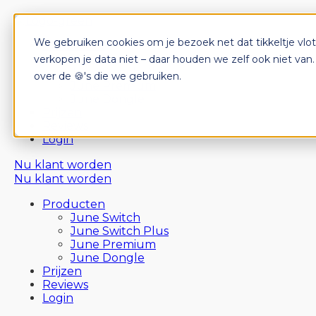
We gebruiken cookies om je bezoek net dat tikkeltje vlo
Producten
June Switch
verkopen je data niet – daar houden we zelf ook niet van
June Switch Plus
over de 🍪's die we gebruiken.
June Premium
June Dongle
Prijzen
Reviews
Login
Nu klant worden
Nu klant worden
Producten
June Switch
June Switch Plus
June Premium
June Dongle
Prijzen
Reviews
Login