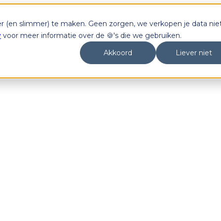
er (en slimmer) te maken. Geen zorgen, we verkopen je data niet
y
voor meer informatie over de 🍪's die we gebruiken.
Akkoord
Liever niet