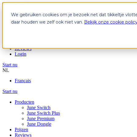
We gebruiken cookies om je bezoek net dat tikkeltje vlott
Producten
June Switch
daar houden we zelf ook niet van.
Bekijk onze cookie polic
June Switch Plus
June Premium
June Dongle
Prijzen
Reviews
Login
Start nu
NL
Français
Start nu
Producten
June Switch
June Switch Plus
June Premium
June Dongle
Prijzen
Reviews