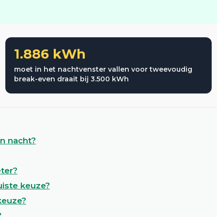
1.886 kWh
moet in het nachtvenster vallen voor tweevoudig
break-even draait bij 3.500 kWh
en nacht?
ter?
uiste keuze?
keuze?
?