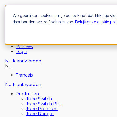
We gebruiken cookies om je bezoek net dat tikkeltje vlo
Producten
June Switch
daar houden we zelf ook niet van.
Bekijk onze cookie poli
June Switch Plus
June Premium
June Dongle
Prijzen
Reviews
Login
Nu klant worden
NL
Français
Nu klant worden
Producten
June Switch
June Switch Plus
June Premium
June Dongle