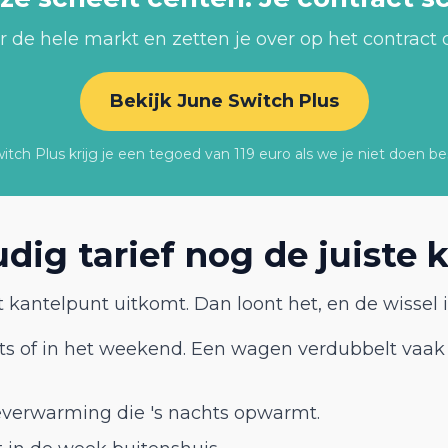
r de hele markt en zetten je over op het contract d
Bekijk June Switch Plus
tch Plus krijg je een tegoed van 119 euro als we je niet doen be
ig tarief nog de juiste 
t kantelpunt uitkomt. Dan loont het, en de wissel is
hts of in het weekend. Een wagen verdubbelt vaak 
ieverwarming die 's nachts opwarmt.