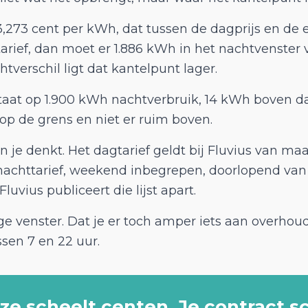
3,273 cent per kWh, dat tussen de dagprijs en de e
ef, dan moet er 1.886 kWh in het nachtvenster val
htverschil ligt dat kantelpunt lager.
 staat op 1.900 kWh nachtverbruik, 14 kWh boven da
op de grens en niet er ruim boven.
 je denkt. Het dagtarief geldt bij Fluvius van maa
nachttarief, weekend inbegrepen, doorlopend van 
luvius publiceert die lijst apart.
age venster. Dat je er toch amper iets aan overho
sen 7 en 22 uur.
ze scheelt centen. Je contract s