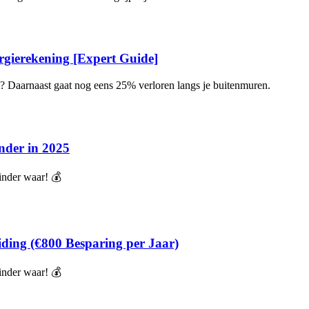
ergierekening [Expert Guide]
nt? Daarnaast gaat nog eens 25% verloren langs je buitenmuren.
nder in 2025
inder waar! 💰
iding (€800 Besparing per Jaar)
inder waar! 💰