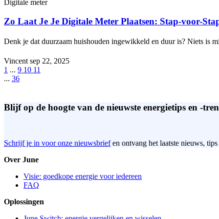
Digitale meter
Zo Laat Je Je Digitale Meter Plaatsen: Stap-voor-St
Denk je dat duurzaam huishouden ingewikkeld en duur is? Niets is m
Vincent
sep 22, 2025
1
...
9
10
11
...
36
Blijf op de hoogte van de nieuwste energietips en -tren
Schrijf je in voor onze nieuwsbrief
en ontvang het laatste nieuws, tips
Over June
Visie: goedkope energie voor iedereen
FAQ
Oplossingen
June Switch: energie vergelijken en wisselen