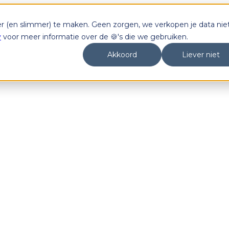
er (en slimmer) te maken. Geen zorgen, we verkopen je data niet
y
voor meer informatie over de 🍪's die we gebruiken.
Akkoord
Liever niet