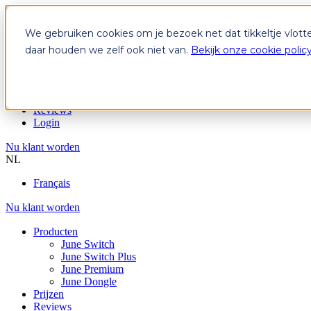
We gebruiken cookies om je bezoek net dat tikkeltje vlott
Producten
June Switch
daar houden we zelf ook niet van.
Bekijk onze cookie polic
June Switch Plus
June Premium
June Dongle
Prijzen
Reviews
Login
Nu klant worden
NL
Français
Nu klant worden
Producten
June Switch
June Switch Plus
June Premium
June Dongle
Prijzen
Reviews