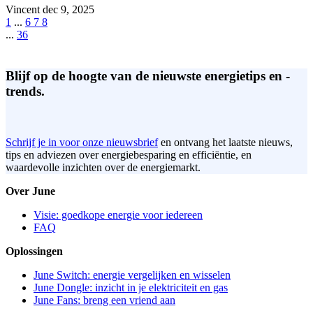
Vincent
dec 9, 2025
1
...
6
7
8
...
36
Blijf op de hoogte van de nieuwste energietips en -
trends.
Schrijf je in voor onze nieuwsbrief
en ontvang het laatste nieuws,
tips en adviezen over energiebesparing en efficiëntie, en
waardevolle inzichten over de energiemarkt.
Over June
Visie: goedkope energie voor iedereen
FAQ
Oplossingen
June Switch: energie vergelijken en wisselen
June Dongle: inzicht in je elektriciteit en gas
June Fans: breng een vriend aan