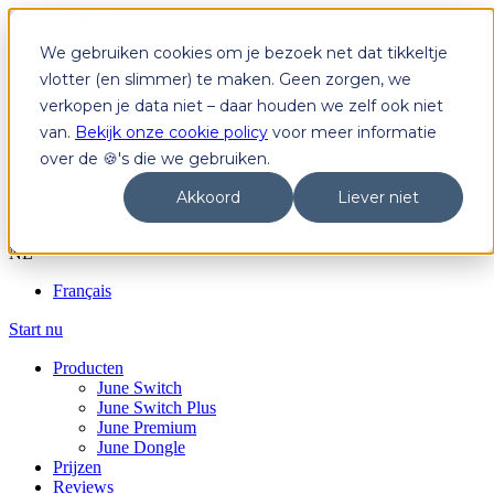
We gebruiken cookies om je bezoek net dat tikkeltje
Producten
June Switch
vlotter (en slimmer) te maken. Geen zorgen, we
June Switch Plus
verkopen je data niet – daar houden we zelf ook niet
June Premium
van.
Bekijk onze cookie policy
voor meer informatie
June Dongle
Prijzen
over de 🍪's die we gebruiken.
Reviews
Login
Akkoord
Liever niet
Start nu
NL
Français
Start nu
Producten
June Switch
June Switch Plus
June Premium
June Dongle
Prijzen
Reviews