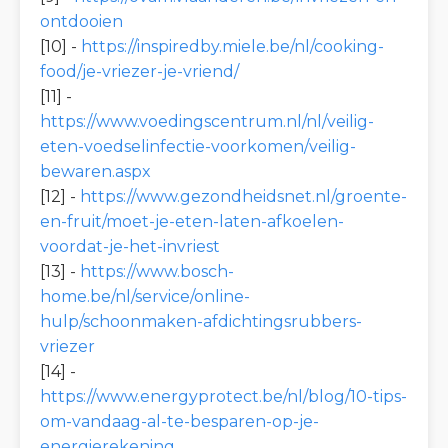
ontdooien
[10] -
https://inspiredby.miele.be/nl/cooking-
food/je-vriezer-je-vriend/
[11] -
https://www.voedingscentrum.nl/nl/veilig-
eten-voedselinfectie-voorkomen/veilig-
bewaren.aspx
[12] -
https://www.gezondheidsnet.nl/groente-
en-fruit/moet-je-eten-laten-afkoelen-
voordat-je-het-invriest
[13] -
https://www.bosch-
home.be/nl/service/online-
hulp/schoonmaken-afdichtingsrubbers-
vriezer
[14] -
https://www.energyprotect.be/nl/blog/10-tips-
om-vandaag-al-te-besparen-op-je-
energierekening