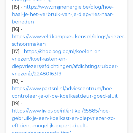
[15] -
https://www.mijnenergie.be/blog/hoe-
haal-je-het-verbruik-van-je-diepvries-naar-
beneden
[16] -
https://www.veldkampkeukens.nl/blogs/vriezer-
schoonmaken
[17] -
https://shop.aeg.be/nl/koelen-en-
vriezen/koelkasten-en-
diepvriezers/afdichtingen/afdichtingsrubber-
vriezer/p/2248016319
[18] -
https://www.partsnl.nl/adviescentrum/hoe-
controleer-je-of-de-koelkastdeur-goed-sluit
[19] -
https://www.livios.be/nl/artikel/65885/hoe-
gebruik-je-een-koelkast-en-diepvriezer-zo-
efficient-mogelijk-expert-deelt-