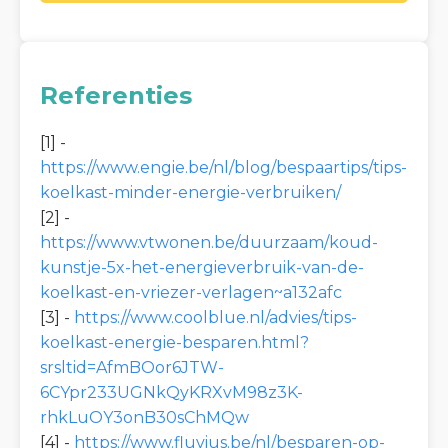
Referenties
[1] -
https://www.engie.be/nl/blog/bespaartips/tips-
koelkast-minder-energie-verbruiken/
[2] -
https://www.vtwonen.be/duurzaam/koud-
kunstje-5x-het-energieverbruik-van-de-
koelkast-en-vriezer-verlagen~a132afc
[3] -
https://www.coolblue.nl/advies/tips-
koelkast-energie-besparen.html?
srsltid=AfmBOor6JTW-
6CYpr233UGNkQyKRXvM98z3K-
rhkLuOY3onB30sChMQw
[4] -
https://www.fluvius.be/nl/besparen-op-