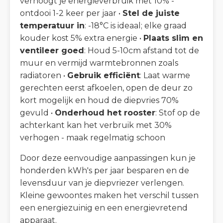
verhoogt je energieverbruik met 10% -
ontdooi 1-2 keer per jaar •
Stel de juiste
temperatuur in
: -18°C is ideaal; elke graad
kouder kost 5% extra energie •
Plaats slim en
ventileer goed
: Houd 5-10cm afstand tot de
muur en vermijd warmtebronnen zoals
radiatoren •
Gebruik efficiënt
: Laat warme
gerechten eerst afkoelen, open de deur zo
kort mogelijk en houd de diepvries 70%
gevuld •
Onderhoud het rooster
: Stof op de
achterkant kan het verbruik met 30%
verhogen - maak regelmatig schoon
Door deze eenvoudige aanpassingen kun je
honderden kWh's per jaar besparen en de
levensduur van je diepvriezer verlengen.
Kleine gewoontes maken het verschil tussen
een energiezuinig en een energievretend
apparaat.