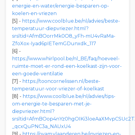
energie-en-water/energie-besparen-op-
koelen-en-vriezen
[5] -
https://www.coolblue.be/nl/advies/beste-
temperatuur-diepvriezer.html?
srsltid=AfmBOorrMk0O8_yFh-mU4vRaMa-
ZfoXox-Iyad6pIETemGDunxdk_117
[6] -
https://www.whirlpool.be/nl_BE/faq/hoeveel-
ruimte-moet-er-rond-een-koelkast-zijn-voor-
een-goede-ventilatie
[7] -
https://tooncornelissen.nl/beste-
temperatuur-voor-vriezer-of-koelkast
[8] -
https://www.coolblue.be/nl/advies/tips-
om-energie-te-besparen-met-je-
diepvriezer.html?
srsltid=AfmBOop4nYz0hgOIKi3loeAaXMvpCSUc2T
_qcxQuPNC3a_NAUxU4
[9] -
https://ovam.vlaanderen.be/invriezen-en-