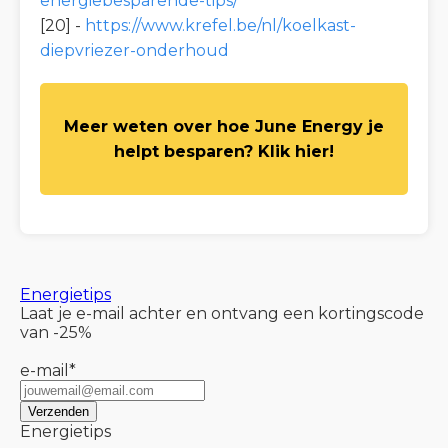
energiebesparende-tips/
[20] -
https://www.krefel.be/nl/koelkast-
diepvriezer-onderhoud
Meer weten over hoe June Energy je
helpt besparen? Klik hier!
Energietips
Laat je e-mail achter en ontvang een kortingscode
van -25%
e-mail
*
Energietips