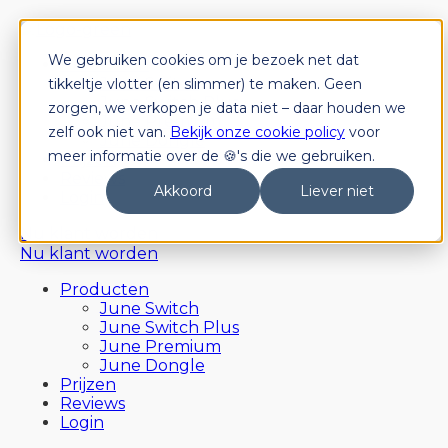
We gebruiken cookies om je bezoek net dat
Producten
June Switch
tikkeltje vlotter (en slimmer) te maken. Geen
June Switch Plus
zorgen, we verkopen je data niet – daar houden we
June Premium
zelf ook niet van.
Bekijk onze cookie policy
voor
June Dongle
meer informatie over de 🍪's die we gebruiken.
Prijzen
Reviews
Akkoord
Liever niet
Login
Nu klant worden
Nu klant worden
Producten
June Switch
June Switch Plus
June Premium
June Dongle
Prijzen
Reviews
Login