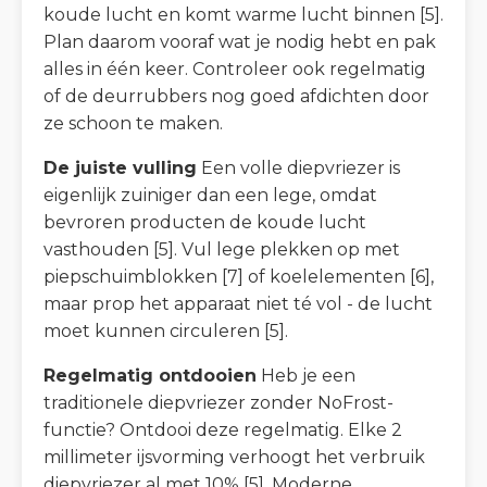
koude lucht en komt warme lucht binnen [5].
Plan daarom vooraf wat je nodig hebt en pak
alles in één keer. Controleer ook regelmatig
of de deurrubbers nog goed afdichten door
ze schoon te maken.
De juiste vulling
Een volle diepvriezer is
eigenlijk zuiniger dan een lege, omdat
bevroren producten de koude lucht
vasthouden [5]. Vul lege plekken op met
piepschuimblokken [7] of koelelementen [6],
maar prop het apparaat niet té vol - de lucht
moet kunnen circuleren [5].
Regelmatig ontdooien
Heb je een
traditionele diepvriezer zonder NoFrost-
functie? Ontdooi deze regelmatig. Elke 2
millimeter ijsvorming verhoogt het verbruik
diepvriezer al met 10% [5]. Moderne