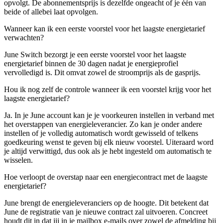
opvolgt. De abonnementsprijs is dezelfde ongeacht of je één van
beide of allebei laat opvolgen.
Wanneer kan ik een eerste voorstel voor het laagste energietarief
verwachten?
June Switch bezorgt je een eerste voorstel voor het laagste
energietarief binnen de 30 dagen nadat je energieprofiel
vervolledigd is. Dit omvat zowel de stroomprijs als de gasprijs.
Hou ik nog zelf de controle wanneer ik een voorstel krijg voor het
laagste energietarief?
Ja. In je June account kan je je voorkeuren instellen in verband met
het overstappen van energieleverancier. Zo kan je onder andere
instellen of je volledig automatisch wordt gewisseld of telkens
goedkeuring wenst te geven bij elk nieuw voorstel. Uiteraard word
je altijd verwittigd, dus ook als je hebt ingesteld om automatisch te
wisselen.
Hoe verloopt de overstap naar een energiecontract met de laagste
energietarief?
June brengt de energieleveranciers op de hoogte. Dit betekent dat
June de registratie van je nieuwe contract zal uitvoeren. Concreet
houdt dit in dat jij in je mailbox e-mails over zowel de afmelding bij