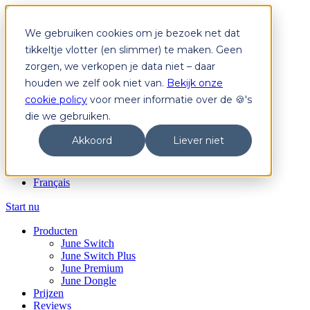
We gebruiken cookies om je bezoek net dat
Producten
June Switch
tikkeltje vlotter (en slimmer) te maken. Geen
June Switch Plus
zorgen, we verkopen je data niet – daar
June Premium
houden we zelf ook niet van.
Bekijk onze
June Dongle
Prijzen
cookie policy
voor meer informatie over de 🍪's
Reviews
die we gebruiken.
Login
Akkoord
Liever niet
Start nu
NL
Français
Start nu
Producten
June Switch
June Switch Plus
June Premium
June Dongle
Prijzen
Reviews