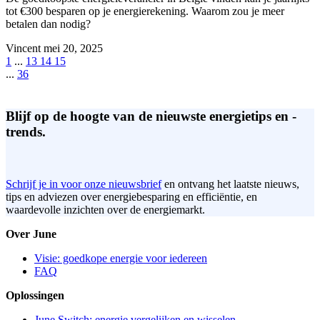
tot €300 besparen op je energierekening. Waarom zou je meer
betalen dan nodig?
Vincent
mei 20, 2025
1
...
13
14
15
...
36
Blijf op de hoogte van de nieuwste energietips en -
trends.
Schrijf je in voor onze nieuwsbrief
en ontvang het laatste nieuws,
tips en adviezen over energiebesparing en efficiëntie, en
waardevolle inzichten over de energiemarkt.
Over June
Visie: goedkope energie voor iedereen
FAQ
Oplossingen
June Switch: energie vergelijken en wisselen