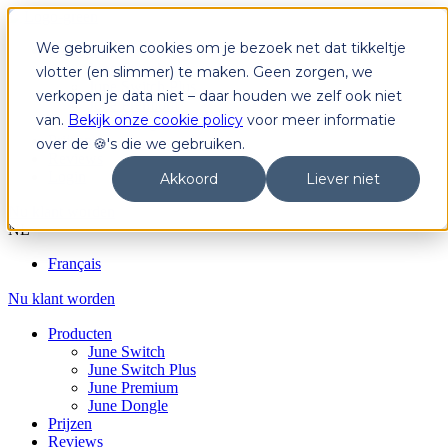
We gebruiken cookies om je bezoek net dat tikkeltje
Producten
June Switch
vlotter (en slimmer) te maken. Geen zorgen, we
June Switch Plus
verkopen je data niet – daar houden we zelf ook niet
June Premium
van.
Bekijk onze cookie policy
voor meer informatie
June Dongle
Prijzen
over de 🍪's die we gebruiken.
Reviews
Login
Akkoord
Liever niet
Nu klant worden
NL
Français
Nu klant worden
Producten
June Switch
June Switch Plus
June Premium
June Dongle
Prijzen
Reviews