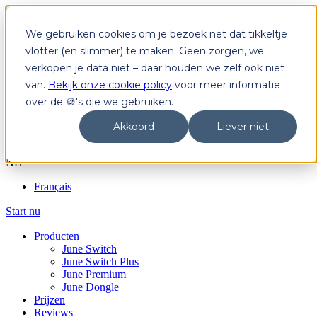
We gebruiken cookies om je bezoek net dat tikkeltje
Producten
June Switch
vlotter (en slimmer) te maken. Geen zorgen, we
June Switch Plus
verkopen je data niet – daar houden we zelf ook niet
June Premium
van.
Bekijk onze cookie policy
voor meer informatie
June Dongle
Prijzen
over de 🍪's die we gebruiken.
Reviews
Login
Akkoord
Liever niet
Start nu
NL
Français
Start nu
Producten
June Switch
June Switch Plus
June Premium
June Dongle
Prijzen
Reviews