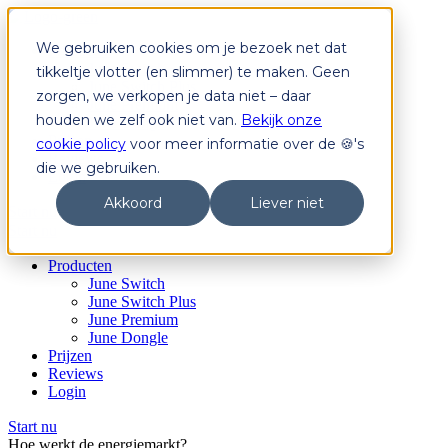
We gebruiken cookies om je bezoek net dat
Producten
June Switch
tikkeltje vlotter (en slimmer) te maken. Geen
June Switch Plus
zorgen, we verkopen je data niet – daar
June Premium
houden we zelf ook niet van.
Bekijk onze
June Dongle
Prijzen
cookie policy
voor meer informatie over de 🍪's
Reviews
die we gebruiken.
Login
Akkoord
Liever niet
Start nu
Start nu
Producten
June Switch
June Switch Plus
June Premium
June Dongle
Prijzen
Reviews
Login
Start nu
Hoe werkt de energiemarkt?