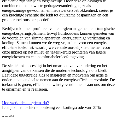
efficiëntie zijn talrijk en toegankelijk. Door deze oplossingen te
combineren met bewuste gedragsveranderingen, zoals
energiezuinige gewoonten en medewerkersbetrokkenheid, creëer je
een krachtige synergie die leidt tot duurzame besparingen en een
groener toekomstperspectief.
Bedrijven kunnen profiteren van energiemanagement en strategische
energiebesparingsplannen, terwijl huishoudens kunnen genieten van
de voordelen van slimme apparaten, energiezuinige verlichting en
koeling. Samen kunnen we de weg vrijmaken voor een energie-
efficiënte toekomst, waarbij we verantwoordelijkheid nemen voor
onze impact op het milieu en tegelijkertijd profiteren van lagere
energiekosten en een comfortabeler leefomgeving.
De sleutel tot succes ligt in het omarmen van verandering en het
aangrijpen van de kansen die de moderne technologie ons biedt.
Laat deze uitgebreide gids je inspireren en motiveren om actie te
ondernemen en deel te nemen aan de energie-efficiënte revolutie. De
toekomst is groen, efficiënt en winstgevend – het is aan ons om deze
te omarmen en te realiseren.
Hoe werkt de energiemarkt?
Laat je e-mail achter en ontvang een kortingscode van -25%
e-mail
*