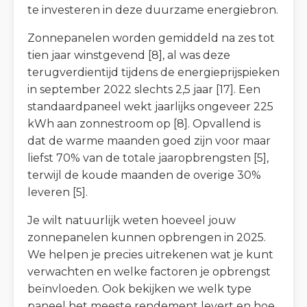
te investeren in deze duurzame energiebron.
Zonnepanelen worden gemiddeld na zes tot
tien jaar winstgevend [8], al was deze
terugverdientijd tijdens de energieprijspieken
in september 2022 slechts 2,5 jaar [17]. Een
standaardpaneel wekt jaarlijks ongeveer 225
kWh aan zonnestroom op [8]. Opvallend is
dat de warme maanden goed zijn voor maar
liefst 70% van de totale jaaropbrengsten [5],
terwijl de koude maanden de overige 30%
leveren [5].
Je wilt natuurlijk weten hoeveel jouw
zonnepanelen kunnen opbrengen in 2025.
We helpen je precies uitrekenen wat je kunt
verwachten en welke factoren je opbrengst
beïnvloeden. Ook bekijken we welk type
paneel het meeste rendement levert en hoe