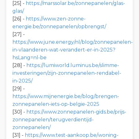
[25] -
https://marssolar.be/zonnepanelen/glas-
glas/
[26] -
https://www.zen-zonne-
energie.be/zonnepanelen/opbrengst/
[27] -
https://www.june.energy/nl/blog/zonnepanelen-
in-vlaanderen-wat-verandert-er-in-2025?
hsLang=nl-be
[28] -
https://lumiworld.luminus.be/slimme-
investeringen/zijn-zonnepanelen-rendabel-
in-2025/
[29] -
https://www.mijnenergie.be/blog/brengen-
zonnepanelen-iets-op-belgie-2025
[30] -
https://www.zonnepanelen-gids.be/prijs-
zonnepanelen/terugverdientijd-
zonnepanelen/
[31] -
https://www.test-aankoop.be/woning-