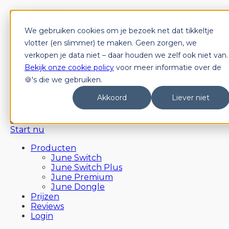
We gebruiken cookies om je bezoek net dat tikkeltje
Producten
June Switch
vlotter (en slimmer) te maken. Geen zorgen, we
June Switch Plus
verkopen je data niet – daar houden we zelf ook niet van.
June Premium
Bekijk onze cookie policy
voor meer informatie over de
June Dongle
🍪's die we gebruiken.
Prijzen
Reviews
Akkoord
Liever niet
Login
Start nu
Start nu
Producten
June Switch
June Switch Plus
June Premium
June Dongle
Prijzen
Reviews
Login