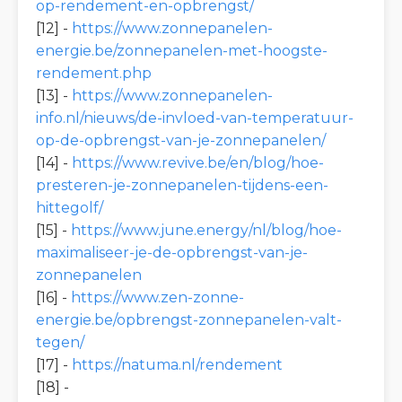
op-rendement-en-opbrengst/
[12] -
https://www.zonnepanelen-
energie.be/zonnepanelen-met-hoogste-
rendement.php
[13] -
https://www.zonnepanelen-
info.nl/nieuws/de-invloed-van-temperatuur-
op-de-opbrengst-van-je-zonnepanelen/
[14] -
https://www.revive.be/en/blog/hoe-
presteren-je-zonnepanelen-tijdens-een-
hittegolf/
[15] -
https://www.june.energy/nl/blog/hoe-
maximaliseer-je-de-opbrengst-van-je-
zonnepanelen
[16] -
https://www.zen-zonne-
energie.be/opbrengst-zonnepanelen-valt-
tegen/
[17] -
https://natuma.nl/rendement
[18] -